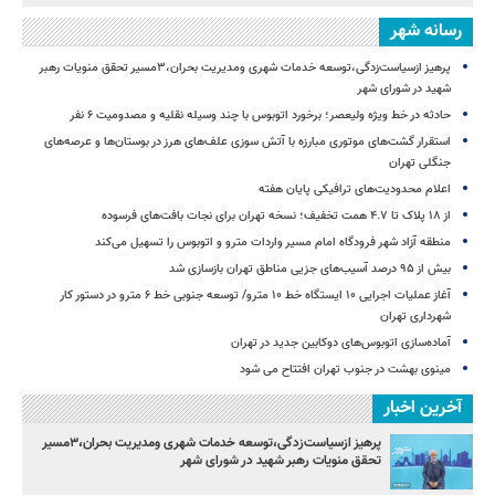
رسانه شهر
پرهیز ازسیاست‌زدگی،توسعه خدمات شهری ومدیریت بحران،۳مسیر تحقق منویات رهبر
شهید در شورای شهر
حادثه در خط ویژه ولیعصر؛ برخورد اتوبوس با چند وسیله نقلیه و مصدومیت ۶ نفر
استقرار گشت‌های موتوری مبارزه با آتش سوزی علف‌های هرز در بوستان‌ها و عرصه‌های
جنگلی تهران
اعلام محدودیت‌های ترافیکی پایان هفته
از ۱۸ پلاک تا ۴.۷ همت تخفیف؛ نسخه تهران برای نجات بافت‌های فرسوده
منطقه آزاد شهر فرودگاه امام مسیر واردات مترو و اتوبوس را تسهیل می‌کند
بیش از ۹۵ درصد آسیب‌های جزیی مناطق تهران بازسازی شد
آغاز عملیات اجرایی ۱۰ ایستگاه خط ۱۰ مترو/ توسعه جنوبی خط ۶ مترو در دستور کار
شهرداری تهران
آماده‌سازی اتوبوس‌های دوکابین جدید در تهران
مینوی بهشت در جنوب تهران افتتاح می شود
آخرین اخبار
پرهیز ازسیاست‌زدگی،توسعه خدمات شهری ومدیریت بحران،۳مسیر
تحقق منویات رهبر شهید در شورای شهر