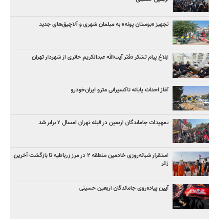
تجهیز «بوستان پونه» به مبلمان شهری و آلاچیق‌های جدید
ابلاغ پیام تشکر دفتر آیت‌الله عبدالکریم حائری از شهردار تهران
آغاز احداث پایانه تاکسیرانی مترو ایران‌خودرو
تمهیدات جاماندگان اربعین در قبله تهران امسال ۲ برابر شد
استقرار شبانه‌روزی خادمین منطقه ۲ در مرز زرباطیه تا بازگشت آخرین
زائر
آیین پیاده‌روی جاماندگان اربعین حسینی