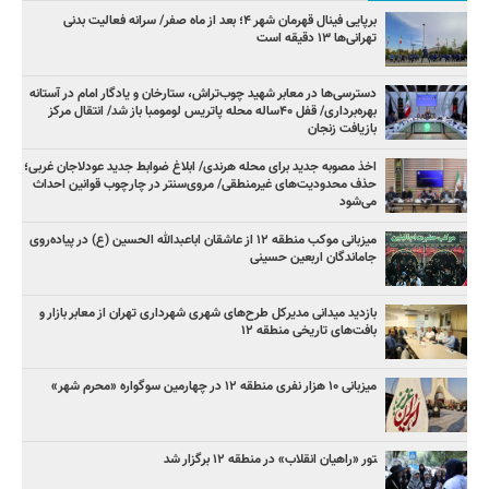
برپایی فینال قهرمان شهر ۴؛ بعد از ماه صفر/ سرانه فعالیت بدنی
تهرانی‌ها ۱۳ دقیقه است
دسترسی‌ها در معابر شهید چوب‌تراش، ستارخان و یادگار امام در آستانه
بهره‌برداری/ قفل ۴۰ساله محله پاتریس لومومبا باز شد/ انتقال مرکز
بازیافت زنجان
اخذ مصوبه جدید برای محله هرندی/ ابلاغ ضوابط جدید عودلاجان غربی؛
حذف محدودیت‌های غیرمنطقی/ مروی‌سنتر در چارچوب قوانین احداث
می‌شود
میزبانی موکب منطقه ۱۲ از عاشقان اباعبدالله الحسین (ع) در پیاده‌روی
جاماندگان اربعین حسینی
بازدید میدانی مدیرکل طرح‌های شهری شهرداری تهران از معابر بازار و
بافت‌های تاریخی منطقه ۱۲
میزبانی ۱۰ هزار نفری منطقه ۱۲ در چهارمین سوگواره «محرم شهر»
‍تور «راهیان انقلاب» در منطقه ۱۲ برگزار شد