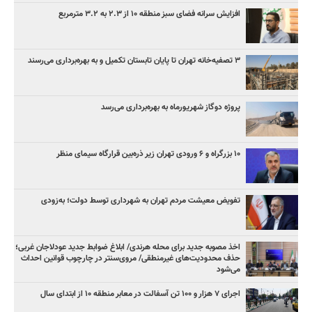
افزایش سرانه فضای سبز منطقه ۱۰ از ۲.۳ به ۳.۲ مترمربع
۳ ﺗﺼﻔﻴﻪ‌ﺧﺎﻧﻪ‌ تهران تا پایان تابستان تکمیل و به بهره‌برداری می‌رسند
پروژه دوگاز شهریورماه به بهره‌برداری می‌رسد
۱۰ بزرگراه و ۶ ورودی تهران زیر ذره‌بین قرارگاه سیمای منظر
تفویض معیشت مردم تهران به شهرداری توسط دولت؛ به‌زودی
اخذ مصوبه جدید برای محله هرندی/ ابلاغ ضوابط جدید عودلاجان غربی؛
حذف محدودیت‌های غیرمنطقی/ مروی‌سنتر در چارچوب قوانین احداث
می‌شود
اجرای ۷ هزار و ۱۰۰ تن آسفالت در معابر منطقه ۱۰ از ابتدای سال