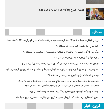
امکان خروج پادگان‌ها از تهران وجود دارد
مناطق
برپایی فینال قهرمان شهر ۴؛ بعد از ماه صفر/ سرانه فعالیت بدنی تهرانی‌ها ۱۳ دقیقه است
آغاز طرح جداره‌های فیروزه‌ای در منطقه ۸
برگزاری کارگاه «سفیران حافظه» با هدف توانمندسازی سالمندان منطقه ۸
پروژه دوگاز شهریورماه به بهره‌برداری می‌رسد
اجرای عملیات آب‌شویی شبانه درختان فضای سبز در معابر شمال‌غرب تهران
دسترسی‌ها در معابر شهید چوب‌تراش، ستارخان و یادگار امام در آستانه بهره‌برداری قرار دارند
نوسازی آسفالت پرترددترین معبر محلی منطقه ۲۲
اخذ مصوبه جدید برای محله هرندی/ ابلاغ ضوابط جدید عودلاجان غربی؛ حذف
محدودیت‌های غیرمنطقی/ مروی‌سنتر در چارچوب قوانین احداث می‌شود
توسعه نیروگاه خورشیدی بوستان جنگلی سرخه‌حصار به ۱۵۵ کیلووات
نبض تابستان در منطقه ۱۴؛ از رقابت‌های فکری نوجوانان تا تسخیر دنیای هوشمند
آخرین اخبار