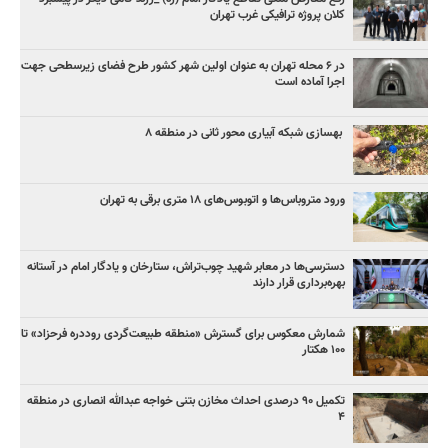
کلان پروژه‌ ترافیکی غرب تهران
در ۶ محله تهران به عنوان اولین شهر کشور طرح فضای زیرسطحی جهت
اجرا آماده است
بهسازی شبکه آبیاری محور ثانی در منطقه ۸
ورود متروباس‌ها و اتوبوس‌های ۱۸ متری برقی به تهران
دسترسی‌ها در معابر شهید چوب‌تراش، ستارخان و یادگار امام در آستانه
بهره‌برداری قرار دارند
شمارش معکوس برای گسترش «منطقه طبیعت‌گردی روددره فرحزاد» تا
۱۰۰ هکتار
تکمیل ۹۰ درصدی احداث مخازن بتنی خواجه عبدالله انصاری در منطقه
۴