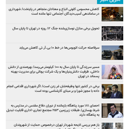
آخرین اخبار
کاهش محسوس کلونی اتباع و معتادان متجاهر در پایتخت/ شهرداری
در ساماندهی آسیب‌دیدگان اجتماعی تنها مانده است
تحویل برخی منازل نوسازی‌شده جنگ ۱۲ روزه در تهران تا پایان سال
سرفاصله حرکت اتوبوس‌ها در خط ۱۰ بی‌.آر.تی کاهش می‌یابد
مسیر سرزندگی تا پایان سال به ۱۰۰ کیلومتر می‌رسد/ بهره‌مندی از دانش
داخلی، ظرفیت دانش‌بنیان‌ها و یک شرکت یونانی برای مدیریت بهینه
پسماند در تهران
برخی در کشور تنها وظیفه‌شان غر زدن است/ اگر شهرداری اقدامی انجام
داده با مجوز شورا و بر مبنای کارشناسی بوده است
احصای ۱۸۱ مورد پناهگاه بازمانده از دوران دفاع مقدس در مدارس به
شرط بهسازی/ طبقات زیرزمین ۲۵۳ مجتمع تجاری-اداری قابلیت تبدیل
به پناهگاه دارند
باز هم بررسی لایحه شهردار تهران درخصوص حمایت از شهروندان