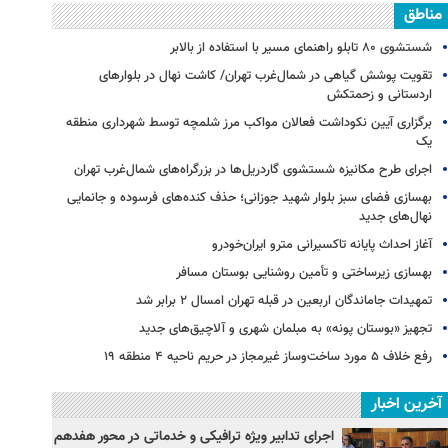
مناطق
شستشوی ۸۰ تابلو راهنمای مسیر با استفاده از بالابر
تقویت پوشش گیاهی در شمال‌غرب تهران/ کاشت نهال در بلوارهای
اردستانی و زحمتکش
برگزاری آیین نکوداشت فعالان مواکب مرز شلمچه توسط شهرداری منطقه
یک
اجرای طرح مکانیزه شستشوی گاردریل‌ها در بزرگراه‌های شمال‌غرب تهران
بهسازی فضای سبز بلوار شهید جوزانی؛ حذف کنده‌های فرسوده و جانمایی
نهال‌های جدید
آغاز احداث پایانه تاکسیرانی مترو ایران‌خودرو
بهسازی زیرساختی و تأمین روشنایی بوستان مسافر
تمهیدات جاماندگان اربعین در قبله تهران امسال ۲ برابر شد
تجهیز «بوستان پونه» به مبلمان شهری و آلاچیق‌های جدید
رفع خلاف ۵ مورد ساخت‌وساز غیرمجاز در حریم ناحیه ۴ منطقه ۱۹
آخرین اخبار
اجرای تدابیر ویژه ترافیکی و خدماتی در محور هفدهم