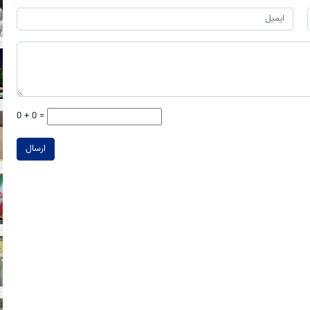
0 + 0 =
ارسال