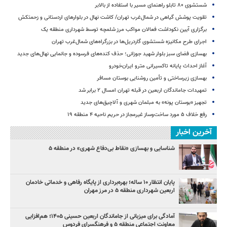
شستشوی ۸۰ تابلو راهنمای مسیر با استفاده از بالابر
تقویت پوشش گیاهی در شمال‌غرب تهران/ کاشت نهال در بلوارهای اردستانی و زحمتکش
برگزاری آیین نکوداشت فعالان مواکب مرز شلمچه توسط شهرداری منطقه یک
اجرای طرح مکانیزه شستشوی گاردریل‌ها در بزرگراه‌های شمال‌غرب تهران
بهسازی فضای سبز بلوار شهید جوزانی؛ حذف کنده‌های فرسوده و جانمایی نهال‌های جدید
آغاز احداث پایانه تاکسیرانی مترو ایران‌خودرو
بهسازی زیرساختی و تأمین روشنایی بوستان مسافر
تمهیدات جاماندگان اربعین در قبله تهران امسال ۲ برابر شد
تجهیز «بوستان پونه» به مبلمان شهری و آلاچیق‌های جدید
رفع خلاف ۵ مورد ساخت‌وساز غیرمجاز در حریم ناحیه ۴ منطقه ۱۹
آخرین اخبار
شناسایی و بهسازی «نقاط بی‌دفاع شهری» در منطقه ۵
پایان انتظار ۱۰ ساله؛ بهره‌برداری از پایگاه رفاهی و خدماتی خادمان
اربعین شهرداری منطقه ۵ در مرز مهران
آمادگی برای میزبانی از جاماندگان اربعین حسینی ۱۴۰۵؛ هم‌افزایی
معاونت اجتماعی منطقه ۵ و فرهنگسرای فردوس