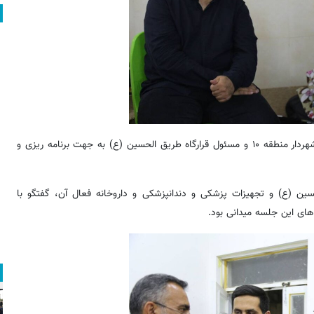
در ادامه استاندار طویریج با حضور در جمع خادمان حسینی از خدمات شهردار منطقه ۱۰ و مسئول قرارگاه طریق الحسین (ع) به جهت برنامه ریزی و
سین (ع) و تجهیزات پزشکی و دندانپزشکی و داروخانه فعال آن، گفتگو با
های این جلسه میدانی بود.