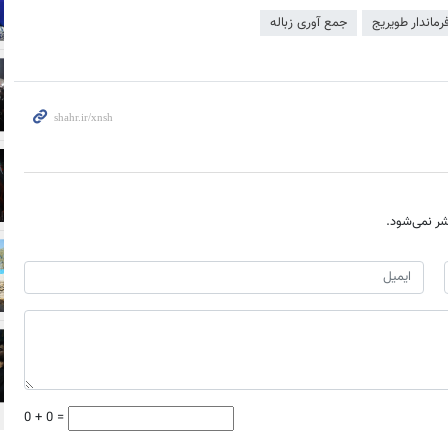
رماندار طویریج
جمع آوری زباله
ر نمی‌شود.
0 + 0 =