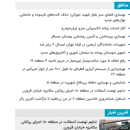
مناطق
بهسازی فضای سبز بلوار شهید جوزانی؛ حذف کنده‌های فرسوده و جانمایی
نهال‌های جدید
آغاز احداث پایانه تاکسیرانی مترو ایران‌خودرو
بهسازی زیرساختی و تأمین روشنایی بوستان مسافر
تمهیدات جاماندگان اربعین در قبله تهران امسال ۲ برابر شد
تجهیز «بوستان پونه» به مبلمان شهری و آلاچیق‌های جدید
رفع خلاف ۵ مورد ساخت‌وساز غیرمجاز در حریم ناحیه ۴ منطقه ۱۹
بهره‌برداری از سیستم آبیاری قطره‌ای به طول ۹۰۰ متر از بلوار امیرکبیر در
منطقه ۲۲
شناسایی و بهسازی «نقاط بی‌دفاع شهری» در منطقه ۵
تداوم نهضت آسفالت در منطقه ۱۰؛ اجرای روکش مکانیزه خیابان قزوین
استقرار شبانه‌روزی خادمین منطقه ۲ در مرز زرباطیه تا بازگشت آخرین زائر
آخرین اخبار
تداوم نهضت آسفالت در منطقه ۱۰؛ اجرای روکش
مکانیزه خیابان قزوین