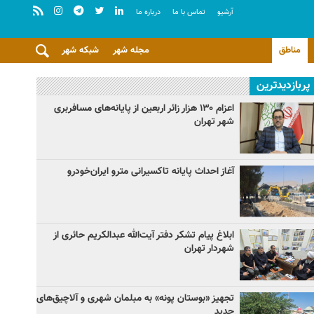
آرشيو
تماس با ما
درباره ما
مناطق
مجله شهر
شبکه شهر
پربازدیدترین
اعزام ۱۳۰ هزار زائر اربعین از پایانه‌های مسافربری
شهر تهران
آغاز احداث پایانه تاکسیرانی مترو ایران‌خودرو
ابلاغ پیام تشکر دفتر آیت‌الله عبدالکریم حائری از
شهردار تهران
تجهیز «بوستان پونه» به مبلمان شهری و آلاچیق‌های
جدید