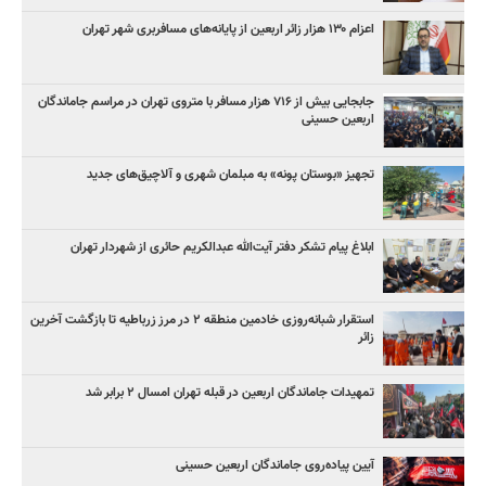
اعزام ۱۳۰ هزار زائر اربعین از پایانه‌های مسافربری شهر تهران
جابجایی بیش از ۷۱۶ هزار مسافر با متروی تهران در مراسم جاماندگان
اربعین حسینی
تجهیز «بوستان پونه» به مبلمان شهری و آلاچیق‌های جدید
ابلاغ پیام تشکر دفتر آیت‌الله عبدالکریم حائری از شهردار تهران
استقرار شبانه‌روزی خادمین منطقه ۲ در مرز زرباطیه تا بازگشت آخرین
زائر
تمهیدات جاماندگان اربعین در قبله تهران امسال ۲ برابر شد
آیین پیاده‌روی جاماندگان اربعین حسینی