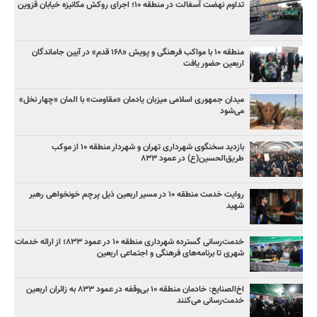
تداوم نهضت آسفالت در منطقه ۱۰؛ اجرای روکش مکانیزه خیابان قزوین
منطقه ۱۰ با مواکب فرهنگی و پویش «۱۶۸ قدم» در آیین جاماندگان
اربعین حضور یافت
میدان جمهوری اسلامی میزبان یادمان «مقاومت» با المان «چهار نخل»
می‌شود
بازدید سخنگوی شهرداری تهران و شهردار منطقه ۱۰ از موکب
طریق‌الحسین(ع) در عمود ۸۳۳
روایت خدمت منطقه ۱۰ در مسیر اربعین ذیل پرچم خونخواهی رهبر
شهید
خدمت‌رسانی گسترده شهرداری منطقه ۱۰ در عمود ۸۳۳؛ از ارائه خدمات
شهری تا برنامه‌های فرهنگی و اجتماعی اربعین
اخ‌الصنایع: خادمان منطقه ۱۰ بی‌وقفه در عمود ۸۳۳ به زائران اربعین
خدمت‌رسانی می‌کنند