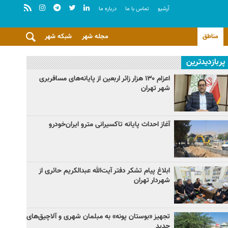
آرشيو
تماس با ما
درباره ما
مناطق
مجله شهر
شبکه شهر
پربازدیدترین
اعزام ۱۳۰ هزار زائر اربعین از پایانه‌های مسافربری
شهر تهران
آغاز احداث پایانه تاکسیرانی مترو ایران‌خودرو
ابلاغ پیام تشکر دفتر آیت‌الله عبدالکریم حائری از
شهردار تهران
تجهیز «بوستان پونه» به مبلمان شهری و آلاچیق‌های
جدید