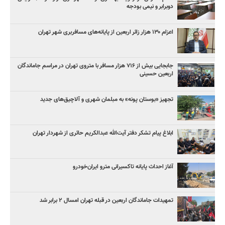
دوبرابر و نیمی بودجه
اعزام ۱۳۰ هزار زائر اربعین از پایانه‌های مسافربری شهر تهران
جابجایی بیش از ۷۱۶ هزار مسافر با متروی تهران در مراسم جاماندگان
اربعین حسینی
تجهیز «بوستان پونه» به مبلمان شهری و آلاچیق‌های جدید
ابلاغ پیام تشکر دفتر آیت‌الله عبدالکریم حائری از شهردار تهران
آغاز احداث پایانه تاکسیرانی مترو ایران‌خودرو
تمهیدات جاماندگان اربعین در قبله تهران امسال ۲ برابر شد