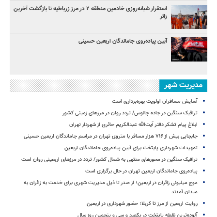
استقرار شبانه‌روزی خادمین منطقه ۲ در مرز زرباطیه تا بازگشت آخرین
زائر
آیین پیاده‌روی جاماندگان اربعین حسینی
مدیریت شهر
آسایش مسافران اولویت بهره‌برداری است
ترافیک سنگین در جاده چالوس/ تردد روان در مرزهای زمینی کشور
ابلاغ پیام تشکر دفتر آیت‌الله عبدالکریم حائری از شهردار تهران
جابجایی بیش از ۷۱۶ هزار مسافر با متروی تهران در مراسم جاماندگان اربعین حسینی
تمهیدات شهرداری پایتخت برای آیین پیاده‌روی جاماندگان اربعین
ترافیک سنگین در محورهای منتهی به شمال کشور/ تردد در مرزهای اربعینی روان است
پیاده‌روی جاماندگان اربعین تهران در حال برگزاری است
موج میلیونی زائران در اربعین؛ از صدر تا ذیل مدیریت شهری برای خدمت به زائران به
میدان آمدند
روایت اربعین از مرز تا کربلا؛ حضور شهرداری در اربعین
آلوده‌ترین نقطه پایتخت در یکصد و سی‌ و پنجمین روز سال