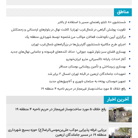
مناطق
شستشوی ۸۰ تابلو راهنمای مسیر با استفاده از بالابر
تقویت پوشش گیاهی در شمال‌غرب تهران/ کاشت نهال در بلوارهای اردستانی و زحمتکش
برگزاری آیین نکوداشت فعالان مواکب مرز شلمچه توسط شهرداری منطقه یک
اجرای طرح مکانیزه شستشوی گاردریل‌ها در بزرگراه‌های شمال‌غرب تهران
بهسازی فضای سبز بلوار شهید جوزانی؛ حذف کنده‌های فرسوده و جانمایی نهال‌های جدید
آغاز احداث پایانه تاکسیرانی مترو ایران‌خودرو
بهسازی زیرساختی و تأمین روشنایی بوستان مسافر
تمهیدات جاماندگان اربعین در قبله تهران امسال ۲ برابر شد
تجهیز «بوستان پونه» به مبلمان شهری و آلاچیق‌های جدید
رفع خلاف ۵ مورد ساخت‌وساز غیرمجاز در حریم ناحیه ۴ منطقه ۱۹
آخرین اخبار
رفع خلاف ۵ مورد ساخت‌وساز غیرمجاز در حریم ناحیه ۴ منطقه ۱۹
برپایی غرفه پذیرایی موکب علی‌بن‌موسی‌الرضا(ع) حوزه بسیج شهرداری
منطقه ۱۹ در مسیر جاماندگان اربعین