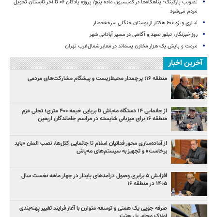
تصویب پارکینگ- پناهگاه‌ها در کمیسیون ماده پنج/ پروژه پادگان ۰۶ تا آخر تابستان تحویل
مردم می‌شود
آبیاری ویژه ۶۰۰ هکتار از بوستان جنگلی سرخه‌حصار
روز خبرنگار، تبلور تعهد و آگاهی در مسیر آبادانی شهر
مرمت و پایش یک هزار مخازن پسماند در معابر شمال‌غرب تهران
آخرین اخبار
منطقه ۱۶؛ پرچمدار محیط‌زیست و پیشگام مشارکت‌های مردمی
از جانمایی ۱۴ دستگاه مه‌پاش تا برپایی خیمه ۴۰۰ متری؛ تجلی عزم
منطقه ۱۶ برای میزبانی شایسته در مراسم جاماندگان اربعین
از آماده‌سازی محور فدائیان اسلام تا جانمایی کتل‌ها، نصب المان «باید
برخاست» و تجهیز به سیستم‌های مه‌پاش
افزایش ۵ برابری وصول درآمدهای پایدار در چهار ماهه نخست سال
۱۴۰۵ در منطقه ۱۶
صرفه جویی یک همتی و توسعه متوازن با آغاز فرایند تغییر پهنه‌بندی
املاک مجاور پل بعثت