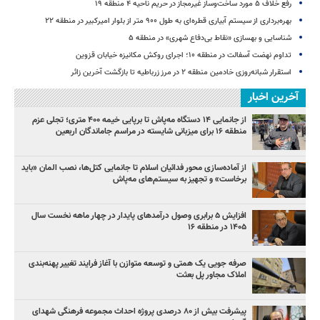
رفع خلاف ۵ مورد ساخت‌وساز غیرمجاز در حریم ناحیه ۴ منطقه ۱۹
بهره‌برداری از سیستم آبیاری قطره‌ای به طول ۹۰۰ متر از بلوار امیرکبیر در منطقه ۲۲
شناسایی و بهسازی «نقاط بی‌دفاع شهری» در منطقه ۵
تداوم نهضت آسفالت در منطقه ۱۰؛ اجرای روکش مکانیزه خیابان قزوین
استقرار شبانه‌روزی خادمین منطقه ۲ در مرز زرباطیه تا بازگشت آخرین زائر
آخرین اخبار
از جانمایی ۱۴ دستگاه مه‌پاش تا برپایی خیمه ۴۰۰ متری؛ تجلی عزم
منطقه ۱۶ برای میزبانی شایسته در مراسم جاماندگان اربعین
از آماده‌سازی محور فدائیان اسلام تا جانمایی کتل‌ها، نصب المان «باید
برخاست» و تجهیز به سیستم‌های مه‌پاش
افزایش ۵ برابری وصول درآمدهای پایدار در چهار ماهه نخست سال
۱۴۰۵ در منطقه ۱۶
صرفه جویی یک همتی و توسعه متوازن با آغاز فرایند تغییر پهنه‌بندی
املاک مجاور پل بعثت
پیشرفت بیش از ۸۰ درصدی پروژه احداث مجموعه فرهنگی شهدای