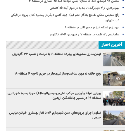
تکمیل ۹۰ درصدی احداث مخازن بتنی خواجه عبدالله انصاری در منطقه ۴
بهره‌برداری از ۳ دوربرگردان جدید در بلوار آیت‌الله کاشانی
رفع معارض ملکی تقاطع یادگار امام (ره) _زرند گامی دیگر در پیشبرد کلان پروژه‌ ترافیکی
غرب تهران
بهسازی شبکه آبیاری محور ثانی در منطقه ۸
ساماندهی ۱۲ نقطه در منطقه ۷ از فروردین ۱۴۰۴ تاکنون
آخرین اخبار
ایمن‌سازی محورهای پرتردد منطقه ۱۹ با مرمت و نصب ۳۲ گاردریل
رفع خلاف ۵ مورد ساخت‌وساز غیرمجاز در حریم ناحیه ۴ منطقه ۱۹
برپایی غرفه پذیرایی موکب علی‌بن‌موسی‌الرضا(ع) حوزه بسیج شهرداری
منطقه ۱۹ در مسیر جاماندگان اربعین
تداوم اجرای پروژه‌های «من شهردارم ۴» با آغاز بهسازی خیابان نیایش
جنوبی