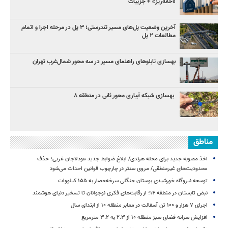
«خانه‌ریز» + جزییات
آخرین وضعیت پل‌های مسیر تندرستی؛ ۳ پل در مرحله اجرا و اتمام
مطالعات ۲ پل
بهسازی تابلوهای راهنمای مسیر در سه محور شمال‌غرب تهران
بهسازی شبکه آبیاری محور ثانی در منطقه ۸
مناطق
اخذ مصوبه جدید برای محله هرندی/ ابلاغ ضوابط جدید عودلاجان غربی؛ حذف
محدودیت‌های غیرمنطقی/ مروی سنتر در چارچوب قوانین احداث می‌شود
توسعه نیروگاه خورشیدی بوستان جنگلی سرخه‌حصار به ۱۵۵ کیلووات
نبض تابستان در منطقه ۱۴؛ از رقابت‌های فکری نوجوانان تا تسخیر دنیای هوشمند
اجرای ۷ هزار و ۱۰۰ تن آسفالت در معابر منطقه ۱۰ از ابتدای سال
افزایش سرانه فضای سبز منطقه ۱۰ از ۲.۳ به ۳.۲ مترمربع