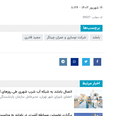
۱۹ شهریور ۱۴۰۳ - ۱۱:۳۴
کد مطلب:
59537
برچسب‌ها
باملند
شرکت نوسازی و عمران چیتگر
مجید قادری
اخبار مرتبط
اتصال باملند به شبکه آب شرب شهری طی روزهای آی
اعضای شورای شهر تهران، مدیرعامل سازمان بازنشستگی 
برگزاری نخستین مسابقه آشپزی در بام‌لند به مناسبت