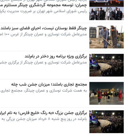
چمران: توسعه مجموعه گردشگری چیتگر مستلزم مد
رئیس شورای اسلامی شهر تهران بر ضرورت مدیریت یکپا
چیتگر فقط بوستان نیست، احیای فضای سبز باملند در هفته درختکاری/ غر
مدیرعامل شرکت نوسازی و عمران چیتگر از غرس ۱۰۰ اصله نهال در بام‌لند خبر داد و تاکید کرد که…
برگزاری ویژه برنامه روز دختر در بام‌لند
مدیرعامل شرکت نوسازی و عمران چیتگر از برگزاری جشن
مجتمع تجاری باملند؛ میزبان جشن‌ شب چله
به همت شرکت نوسازی و عمران چیتگر، مجتمع تجاری و تف
برگزاری جشن بزرگ «به رنگ خلیج فارس؛ به نام ایران»
بام‌لند در روز پنج شنبه ۸ خرداد میزبان جشن بزرگی به مناسبت گرامیداشت خلیج فارس خواهد بود.