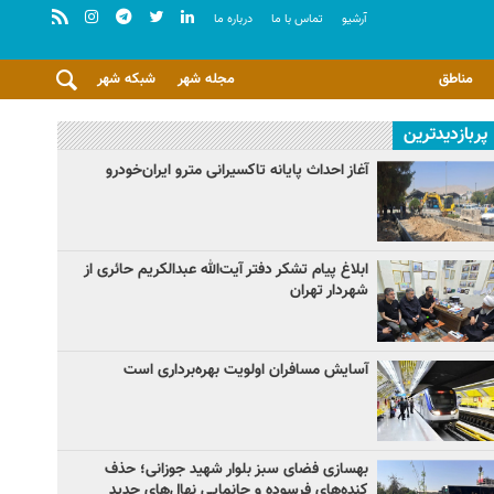
آرشيو
تماس با ما
درباره ما
مناطق
مجله شهر
شبکه شهر
پربازدیدترین
آغاز احداث پایانه تاکسیرانی مترو ایران‌خودرو
ابلاغ پیام تشکر دفتر آیت‌الله عبدالکریم حائری از
شهردار تهران
آسایش مسافران اولویت بهره‌برداری است
بهسازی فضای سبز بلوار شهید جوزانی؛ حذف
کنده‌های فرسوده و جانمایی نهال‌های جدید