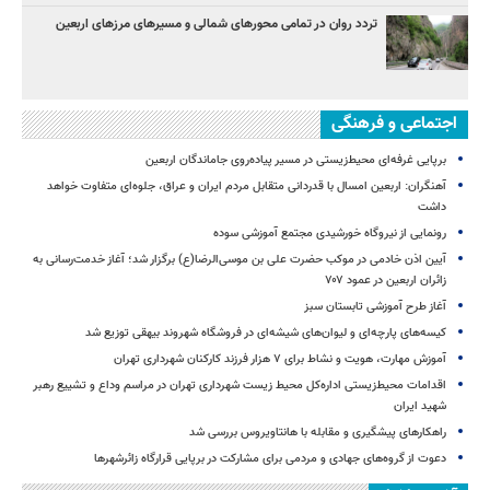
تردد روان در تمامی محورهای شمالی و مسیرهای مرزهای اربعین
اجتماعی و فرهنگی
برپایی غرفه‌ای محیط‌زیستی در مسیر پیاده‌روی جاماندگان اربعین
آهنگران: اربعین امسال با قدردانی متقابل مردم ایران و عراق، جلوه‌ای متفاوت خواهد
داشت
رونمایی از نیروگاه خورشیدی مجتمع آموزشی سوده
آیین اذن خادمی در موکب حضرت علی بن موسی‌الرضا(ع) برگزار شد؛ آغاز خدمت‌رسانی به
زائران اربعین در عمود ۷۰۷
آغاز طرح آموزشی تابستان سبز
کیسه‌های پارچه‌ای و لیوان‌های شیشه‌ای در فروشگاه شهروند بیهقی توزیع شد
آموزش مهارت، هویت و نشاط برای ۷ هزار فرزند کارکنان شهرداری تهران
اقدامات محیط‌زیستی اداره‌کل محیط زیست شهرداری تهران در مراسم وداع و تشییع رهبر
شهید ایران
راهکارهای پیشگیری و مقابله با هانتاویروس بررسی شد
دعوت از گروه‌های جهادی و مردمی برای مشارکت در برپایی قرارگاه زائرشهرها