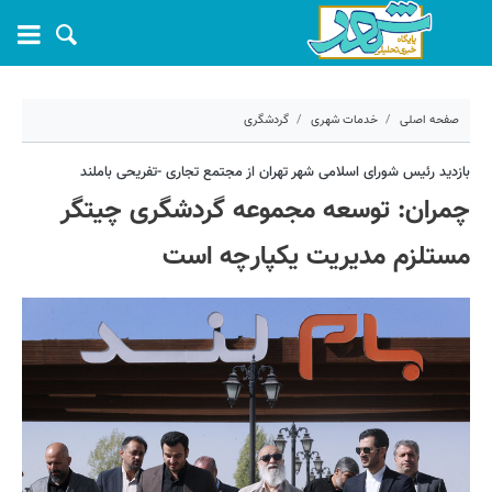
صفحه اصلی
خدمات شهری
گردشگری
۲۴ شهریور ۱۴۰۳ - ۱۱:۳۲
بازدید رئیس شورای اسلامی شهر تهران از مجتمع تجاری -تفریحی باملند
چمران: توسعه مجموعه گردشگری چیتگر
کد مطلب:
59698
مستلزم مدیریت یکپارچه است