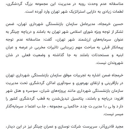
متاسفانه عدم وحدت رویه در مدیریت این مجموعه‌ بزرگ گردشگری،
لطمات زیادی به دارایی استراتژیک شهر تهران وارد آورده است.
حسین خرمجاه، مدیرعامل سازمان بازنشستگی شهرداری تهران، ضمن
تشکر از توجه ویژه‌ شورای اسلامی شهر تهران به باملند و دریاچه چیتگر به
عنوان سرمایه‌های ارزشمند شهر تهران، گفت: متاسفانه عدم توجه
پیمانکار قبلی به مباحث مهم زیربنایی تاثیرات مخربی در عرصه و عیان
ابنیه و مستحدثات باملند به جا گذاشته و وضعیت فعلی در شان
شهروندان نیست.
خرمجاه ضمن اشاره به تجربیات موفق سازمان بازنشستگی شهرداری تهران
در بازآفرینی و ارتقای بهره‌وری و سودآوری اماکن گردشگری تحت مدیریت
سازمان بازنشستگی شهرداری مانند پروژه‌های شیان، سوسره و هتل شهر
افزود: دریاچه و باملند، پتانسیل تبدیل‌شدن به قطب گردشگری کشور را
دارد ولی با مدیریت چند حاکمیتی مجموعه، جلب اعتماد سرمایه‌گذار
میسر نیست.
مجید قادری‌آذر، سرپرست شرکت نوسازی و عمران چیتگر نیز در این دیدار،