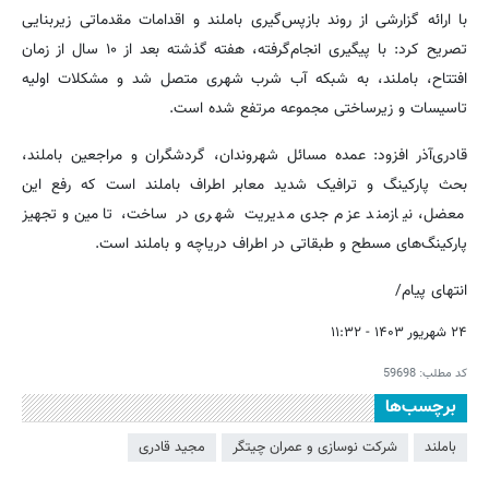
با ارائه‌ گزارشی از روند بازپس‌گیری باملند و اقدامات مقدماتی زیربنایی
تصریح کرد: با پیگیری انجام‌گرفته، هفته‌ گذشته بعد از ۱۰ سال از زمان
افتتاح، باملند، به شبکه آب شرب شهری متصل شد و مشکلات اولیه
تاسیسات و زیرساختی مجموعه مرتفع شده است.
قادری‌آذر افزود: عمده‌ مسائل شهروندان، گردشگران و مراجعین باملند،
بحث پارکینگ و ترافیک شدید معابر اطراف باملند است که رفع این
معضل، نیازمند عزم جدی مدیریت شهری در ساخت، تامین و تجهیز
پارکینگ‌های مسطح و طبقاتی در اطراف دریاچه و باملند است.
انتهای پیام/
۲۴ شهریور ۱۴۰۳ - ۱۱:۳۲
کد مطلب:
59698
برچسب‌ها
باملند
شرکت نوسازی و عمران چیتگر
مجید قادری