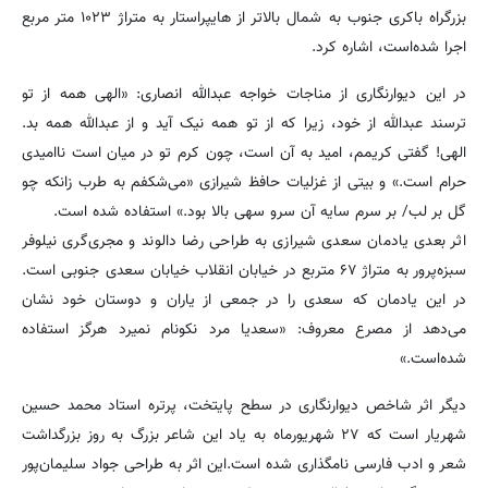
بزرگراه باکری جنوب به شمال بالاتر از هایپراستار به متراژ ۱۰۲۳ متر مربع
اجرا شده‌است، اشاره کرد.
در این دیوارنگاری از مناجات خواجه عبدالله انصاری: «الهی همه از تو
ترسند عبدالله از خود، زیرا که از تو همه نیک آید و از عبدالله همه بد.
الهی! گفتی کریمم، امید به آن است، چون کرم تو در میان است ناامیدی
حرام است‌.» و بیتی از غزلیات حافظ شیرازی «می‌شکفم به طرب زانکه چو
گل بر لب/ بر سرم سایه آن سرو سهی بالا بود.» استفاده شده است.
اثر بعدی یادمان سعدی شیرازی به طراحی رضا دالوند و مجری‌گری نیلوفر
سبزه‌پرور به متراژ ۶۷ متربع در خیابان انقلاب خیابان سعدی جنوبی است.
در این یادمان که سعدی را در جمعی از یاران و دوستان خود نشان
می‌دهد از مصرع معروف: «سعدیا مرد نکونام نمیرد هرگز استفاده
شده‌است.»
دیگر اثر شاخص دیوارنگاری در سطح پایتخت، پرتره استاد محمد حسین
شهریار است که ۲۷ شهریورماه به یاد این شاعر بزرگ به روز بزرگداشت
شعر و ادب فارسی نامگذاری شده‌ است.این اثر به طراحی جواد سلیمان‌پور