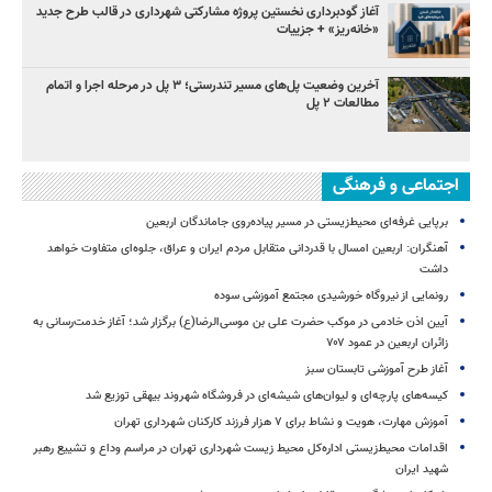
آغاز گودبرداری نخستین پروژه مشارکتی شهرداری در قالب طرح جدید
«خانه‌ریز» + جزییات
آخرین وضعیت پل‌های مسیر تندرستی؛ ۳ پل در مرحله اجرا و اتمام
مطالعات ۲ پل
اجتماعی و فرهنگی
برپایی غرفه‌ای محیط‌زیستی در مسیر پیاده‌روی جاماندگان اربعین
آهنگران: اربعین امسال با قدردانی متقابل مردم ایران و عراق، جلوه‌ای متفاوت خواهد
داشت
رونمایی از نیروگاه خورشیدی مجتمع آموزشی سوده
آیین اذن خادمی در موکب حضرت علی بن موسی‌الرضا(ع) برگزار شد؛ آغاز خدمت‌رسانی به
زائران اربعین در عمود ۷۰۷
آغاز طرح آموزشی تابستان سبز
کیسه‌های پارچه‌ای و لیوان‌های شیشه‌ای در فروشگاه شهروند بیهقی توزیع شد
آموزش مهارت، هویت و نشاط برای ۷ هزار فرزند کارکنان شهرداری تهران
اقدامات محیط‌زیستی اداره‌کل محیط زیست شهرداری تهران در مراسم وداع و تشییع رهبر
شهید ایران