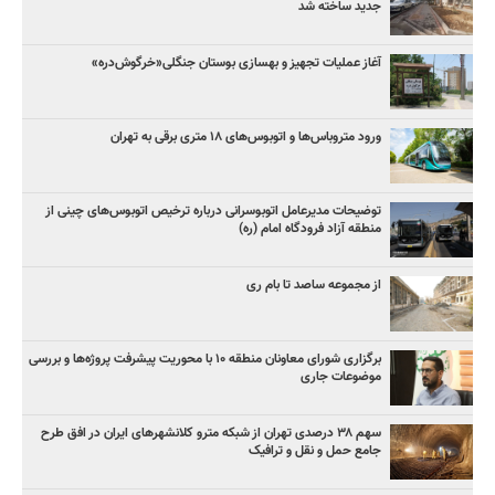
جدید ساخته شد
آغاز عملیات تجهیز و بهسازی بوستان جنگلی«خرگوش‌دره»
ورود متروباس‌ها و اتوبوس‌های ۱۸ متری برقی به تهران
توضیحات مدیرعامل اتوبوسرانی درباره ترخیص اتوبوس‌های چینی از
منطقه آزاد فرودگاه امام (ره)
از مجموعه ساصد تا بام ری
برگزاری شورای معاونان منطقه ۱۰ با محوریت پیشرفت پروژه‌ها و بررسی
موضوعات جاری
سهم ۳۸ درصدی تهران از شبکه مترو کلانشهرهای ایران در افق طرح
جامع حمل و نقل و ترافیک