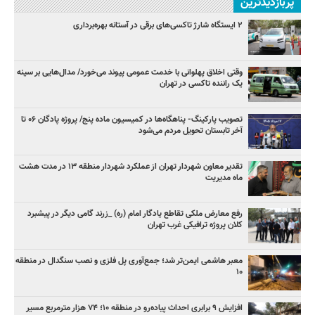
پربازدیدترین
۲ ایستگاه شارژ تاکسی‌های برقی در آستانه بهره‌برداری
وقتی اخلاق پهلوانی با خدمت عمومی پیوند می‌خورد/ مدال‌هایی بر سینه
یک راننده تاکسی در تهران
تصویب پارکینگ- پناهگاه‌ها در کمیسیون ماده پنج/ پروژه پادگان ۰۶ تا
آخر تابستان تحویل مردم می‌شود
تقدیر معاون شهردار تهران از عملکرد شهردار منطقه ۱۳ در مدت هشت
ماه مدیریت
رفع معارض ملکی تقاطع یادگار امام (ره) _زرند گامی دیگر در پیشبرد
کلان پروژه‌ ترافیکی غرب تهران
معبر هاشمی ایمن‌تر شد؛ جمع‌آوری پل فلزی و نصب سنگدال در منطقه
۱۰
افزایش ۹ برابری احداث پیاده‌رو در منطقه ۱۰؛ ۷۴ هزار مترمربع مسیر