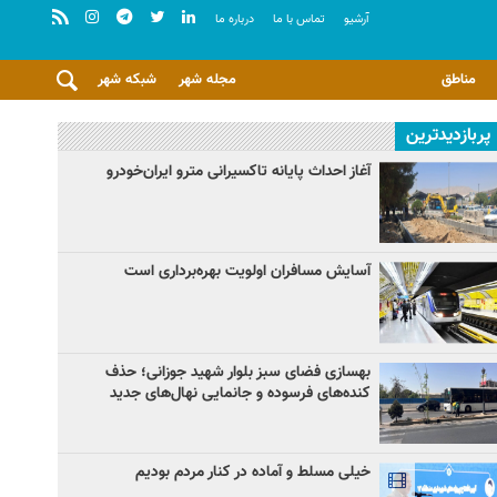
آرشيو
تماس با ما
درباره ما
مناطق
مجله شهر
شبکه شهر
پربازدیدترین
آغاز احداث پایانه تاکسیرانی مترو ایران‌خودرو
آسایش مسافران اولویت بهره‌برداری است
بهسازی فضای سبز بلوار شهید جوزانی؛ حذف
کنده‌های فرسوده و جانمایی نهال‌های جدید
خیلی مسلط و آماده در کنار مردم بودیم