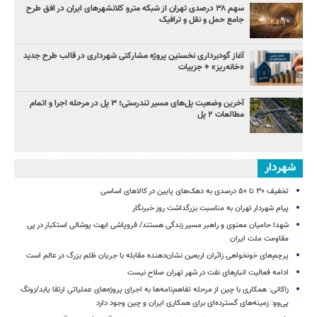
سهم ۳۸ درصدی تهران از شبکه مترو کلانشهرهای ایران در افق طرح
جامع حمل و نقل و ترافیک
آغاز گودبرداری نخستین پروژه مشارکتی شهرداری در قالب طرح جدید
«خانه‌ریز» + جزییات
آخرین وضعیت پل‌های مسیر تندرستی؛ ۳ پل در مرحله اجرا و اتمام
مطالعات ۲ پل
شهردار
تخفیف ۳۰ تا ۵۰ درصدی به دهک‌های پایین در کالاهای اساسی
پیام شهردار تهران به مناسبت بزرگداشت روز خبرنگار
شهدا حامیان معنوی و راهبر مسیر زندگی هستند/ فروپاشی ابهت پوشالی استکبار در پی
مقاومت ملت ایران
پرچم‌های خونخواهی زائران اربعین نشان‌دهنده مقابله با جریان ظلم بزرگ در عالم است
ادامه فعالیت انبارهای نفت در شهر تهران صلاح نیست
زاکانی: همکاری با چین از مرحله تفاهم‌نامه‌ها به اجرای پروژه‌های عملیاتی ارتقا یابد/زونگ
پی‌وو: زمینه‌های گسترده‌ای برای همکاری ایران و چین وجود دارد