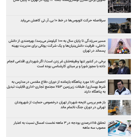
تحویل برخی منازل نوسازی‌شده جنگ ۱۲ روزه در تهران تا پایان سال
سرفاصله حرکت اتوبوس‌ها در خط ۱۰ بی‌.آر.تی کاهش می‌یابد
مسیر سرزندگی تا پایان سال به ۱۰۰ کیلومتر می‌رسد/ بهره‌مندی از دانش
داخلی، ظرفیت دانش‌بنیان‌ها و یک شرکت یونانی برای مدیریت بهینه
پسماند در تهران
برخی در کشور تنها وظیفه‌شان غر زدن است/ اگر شهرداری اقدامی انجام
داده با مجوز شورا و بر مبنای کارشناسی بوده است
احصای ۱۸۱ مورد پناهگاه بازمانده از دوران دفاع مقدس در مدارس به
شرط بهسازی/ طبقات زیرزمین ۲۵۳ مجتمع تجاری-اداری قابلیت تبدیل
به پناهگاه دارند
باز هم بررسی لایحه شهردار تهران درخصوص حمایت از شهروندان
تهرانی در دوران جنگ ناتمام ماند
تحقق ۱۱۵درصدی بودجه در ۳ ماهه نخست امسال نسبت به اعتبار
مصوب سه ماهه