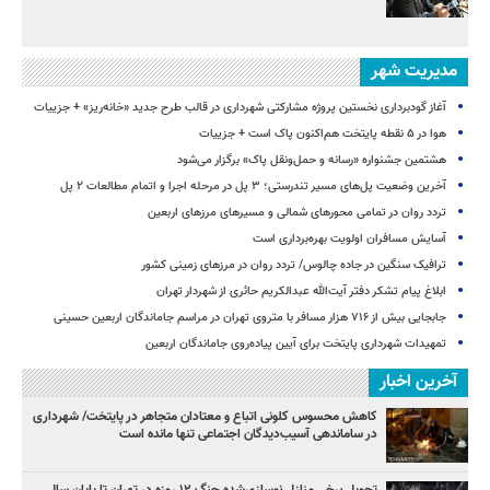
مدیریت شهر
آغاز گودبرداری نخستین پروژه مشارکتی شهرداری در قالب طرح جدید «خانه‌ریز» + جزییات
هوا در ۵ نقطه پایتخت هم‌اکنون پاک است + جزییات
هشتمین جشنواره «رسانه و حمل‌ونقل پاک» برگزار می‌شود
آخرین وضعیت پل‌های مسیر تندرستی؛ ۳ پل در مرحله اجرا و اتمام مطالعات ۲ پل
تردد روان در تمامی محورهای شمالی و مسیرهای مرزهای اربعین
آسایش مسافران اولویت بهره‌برداری است
ترافیک سنگین در جاده چالوس/ تردد روان در مرزهای زمینی کشور
ابلاغ پیام تشکر دفتر آیت‌الله عبدالکریم حائری از شهردار تهران
جابجایی بیش از ۷۱۶ هزار مسافر با متروی تهران در مراسم جاماندگان اربعین حسینی
تمهیدات شهرداری پایتخت برای آیین پیاده‌روی جاماندگان اربعین
آخرین اخبار
کاهش محسوس کلونی اتباع و معتادان متجاهر در پایتخت/ شهرداری
در ساماندهی آسیب‌دیدگان اجتماعی تنها مانده است