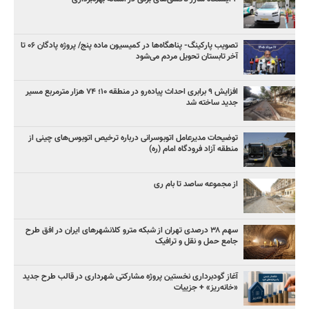
تصویب پارکینگ- پناهگاه‌ها در کمیسیون ماده پنج/ پروژه پادگان ۰۶ تا
آخر تابستان تحویل مردم می‌شود
افزایش ۹ برابری احداث پیاده‌رو در منطقه ۱۰؛ ۷۴ هزار مترمربع مسیر
جدید ساخته شد
توضیحات مدیرعامل اتوبوسرانی درباره ترخیص اتوبوس‌های چینی از
منطقه آزاد فرودگاه امام (ره)
از مجموعه ساصد تا بام ری
سهم ۳۸ درصدی تهران از شبکه مترو کلانشهرهای ایران در افق طرح
جامع حمل و نقل و ترافیک
آغاز گودبرداری نخستین پروژه مشارکتی شهرداری در قالب طرح جدید
«خانه‌ریز» + جزییات