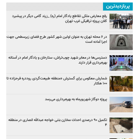
پربازدیدترین
رفع معارض ملکی تقاطع یادگار امام (ره) _زرند گامی دیگر در پیشبرد
کلان پروژه‌ ترافیکی غرب تهران
در ۶ محله تهران به عنوان اولین شهر کشور طرح فضای زیرسطحی جهت
اجرا آماده است
دسترسی‌ها در معابر شهید چوب‌تراش، ستارخان و یادگار امام در آستانه
بهره‌برداری قرار دارند
شمارش معکوس برای گسترش «منطقه طبیعت‌گردی روددره فرحزاد» تا
۱۰۰ هکتار
پروژه دوگاز شهریورماه به بهره‌برداری می‌رسد
تکمیل ۹۰ درصدی احداث مخازن بتنی خواجه عبدالله انصاری در منطقه
۴