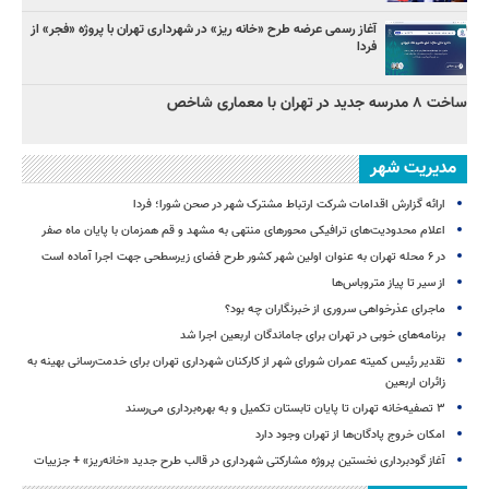
آغاز رسمی عرضه طرح «خانه ریز» در شهرداری تهران با پروژه «فجر» از
فردا
ساخت ۸ مدرسه جدید در تهران با معماری شاخص
مدیریت شهر
ارائه گزارش اقدامات شرکت ارتباط مشترک شهر در صحن شورا؛ فردا
اعلام محدودیت‌های ترافیکی محورهای منتهی به مشهد و قم همزمان با پایان ماه صفر
در ۶ محله تهران به عنوان اولین شهر کشور طرح فضای زیرسطحی جهت اجرا آماده است
از سیر تا پیاز متروباس‌ها
ماجرای عذرخواهی سروری از خبرنگاران چه بود؟
برنامه‌های خوبی در تهران برای جاماندگان اربعین اجرا شد
تقدیر رئیس کمیته عمران شورای شهر از کارکنان شهرداری تهران برای خدمت‌رسانی بهینه به
زائران اربعین
۳ ﺗﺼﻔﻴﻪ‌ﺧﺎﻧﻪ‌ تهران تا پایان تابستان تکمیل و به بهره‌برداری می‌رسند
امکان خروج پادگان‌ها از تهران وجود دارد
آغاز گودبرداری نخستین پروژه مشارکتی شهرداری در قالب طرح جدید «خانه‌ریز» + جزییات