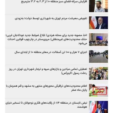
افزایش سرانه فضای سبز منطقه ۱۰ از ۲.۳ به ۳.۲ مترمربع
تفویض معیشت مردم تهران به شهرداری توسط دولت؛ به‌زودی
اخذ مصوبه جدید برای محله هرندی/ ابلاغ ضوابط جدید عودلاجان غربی؛
حذف محدودیت‌های غیرمنطقی/ مروی‌سنتر در چارچوب قوانین احداث
می‌شود
اجرای ۷ هزار و ۱۰۰ تن آسفالت در معابر منطقه ۱۰ از ابتدای سال
تعطیلی تمامی میادین و بازارهای میوه و تره‌بار شهرداری تهران در روز
رحلت رسول اکرم(ص)
اعلام محدودیت‌های ترافیکی محورهای منتهی به مشهد و قم همزمان با
پایان ماه صفر
نبض تابستان در منطقه ۱۴؛ از رقابت‌های فکری نوجوانان تا تسخیر دنیای
هوشمند