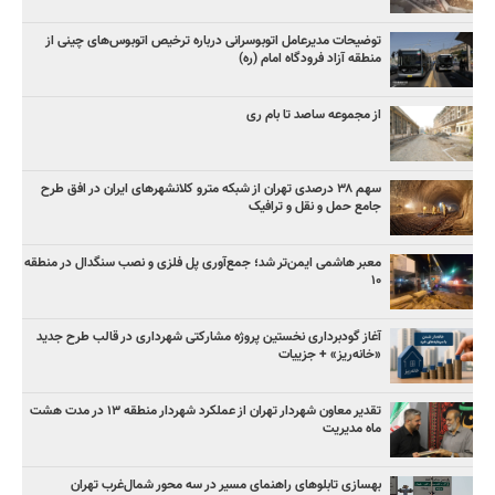
توضیحات مدیرعامل اتوبوسرانی درباره ترخیص اتوبوس‌های چینی از
منطقه آزاد فرودگاه امام (ره)
از مجموعه ساصد تا بام ری
سهم ۳۸ درصدی تهران از شبکه مترو کلانشهرهای ایران در افق طرح
جامع حمل و نقل و ترافیک
معبر هاشمی ایمن‌تر شد؛ جمع‌آوری پل فلزی و نصب سنگدال در منطقه
۱۰
آغاز گودبرداری نخستین پروژه مشارکتی شهرداری در قالب طرح جدید
«خانه‌ریز» + جزییات
تقدیر معاون شهردار تهران از عملکرد شهردار منطقه ۱۳ در مدت هشت
ماه مدیریت
بهسازی تابلوهای راهنمای مسیر در سه محور شمال‌غرب تهران