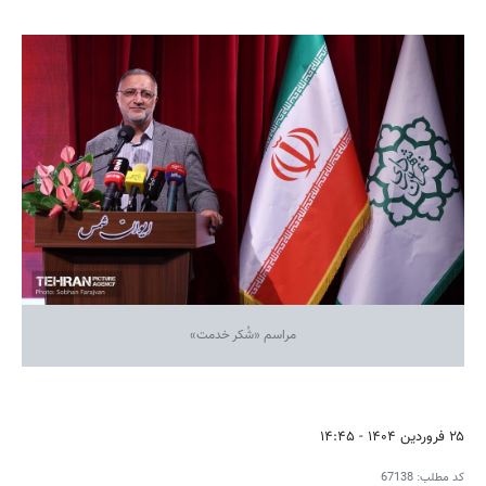
مراسم «شُکر خدمت»
۲۵ فروردین ۱۴۰۴ - ۱۴:۴۵
کد مطلب:
67138