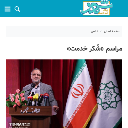
صفحه اصلی
عکس
۲۵ فروردین ۱۴۰۴ - ۱۴:۴۵
مراسم «شُکر خدمت»
کد مطلب:
67138