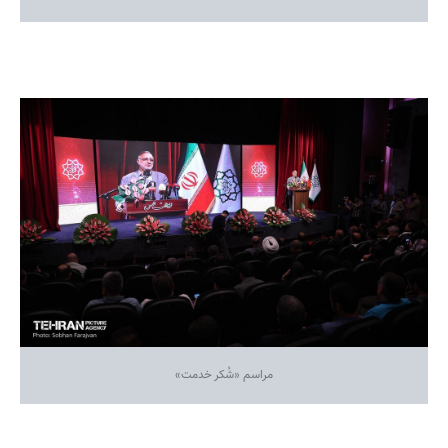
مراسم «شُکر خدمت»