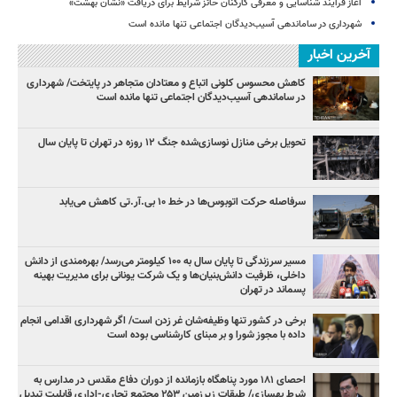
آغاز فرآیند شناسایی و معرفی کارکنان حائز شرایط برای دریافت «نشان بهشت»
شهرداری در ساماندهی آسیب‌دیدگان اجتماعی تنها مانده است
آخرین اخبار
کاهش محسوس کلونی اتباع و معتادان متجاهر در پایتخت/ شهرداری
در ساماندهی آسیب‌دیدگان اجتماعی تنها مانده است
تحویل برخی منازل نوسازی‌شده جنگ ۱۲ روزه در تهران تا پایان سال
سرفاصله حرکت اتوبوس‌ها در خط ۱۰ بی‌.آر.تی کاهش می‌یابد
مسیر سرزندگی تا پایان سال به ۱۰۰ کیلومتر می‌رسد/ بهره‌مندی از دانش
داخلی، ظرفیت دانش‌بنیان‌ها و یک شرکت یونانی برای مدیریت بهینه
پسماند در تهران
برخی در کشور تنها وظیفه‌شان غر زدن است/ اگر شهرداری اقدامی انجام
داده با مجوز شورا و بر مبنای کارشناسی بوده است
احصای ۱۸۱ مورد پناهگاه بازمانده از دوران دفاع مقدس در مدارس به
شرط بهسازی/ طبقات زیرزمین ۲۵۳ مجتمع تجاری-اداری قابلیت تبدیل