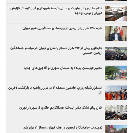
کدام مدارس در اولویت بهسازی توسط شهرداری قرار دارند؟/ افزایش
دوبرابر و نیمی بودجه
اعزام ۱۳۰ هزار زائر اربعین از پایانه‌های مسافربری شهر تهران
جابجایی بیش از ۷۱۶ هزار مسافر با متروی تهران در مراسم جاماندگان
اربعین حسینی
تجهیز «بوستان پونه» به مبلمان شهری و آلاچیق‌های جدید
استقرار شبانه‌روزی خادمین منطقه ۲ در مرز زرباطیه تا بازگشت آخرین
زائر
ابلاغ پیام تشکر دفتر آیت‌الله عبدالکریم حائری از شهردار تهران
تمهیدات جاماندگان اربعین در قبله تهران امسال ۲ برابر شد