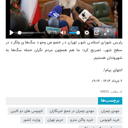
00:35
Play
Mute
Settings
PIP
Enter
Downl
رئیس شورای اسلامی شهر تهران در خصوص وجود سگ‌های ولگرد در
fullscreen
سطح شهر، تصریح کرد: ما هم همچون مردم نگران حمله سگ‌ها به
شهروندان هستیم.
انتهای پیام/
۶ خرداد ۱۴۰۴ - ۰۹:۱۹
کد مطلب:
68825
برچسب‌ها
مهدی چمران
مهدی چمران در جمع خبرنگاران
اتوبوس های دو کابین
خرید اتوبوس
خرید واگن مترو
حریم تهران
وزارت کشور