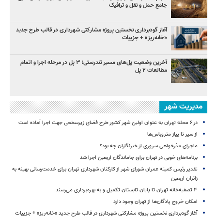
جامع حمل و نقل و ترافیک
آغاز گودبرداری نخستین پروژه مشارکتی شهرداری در قالب طرح جدید
«خانه‌ریز» + جزییات
آخرین وضعیت پل‌های مسیر تندرستی؛ ۳ پل در مرحله اجرا و اتمام
مطالعات ۲ پل
مدیریت شهر
در ۶ محله تهران به عنوان اولین شهر کشور طرح فضای زیرسطحی جهت اجرا آماده است
از سیر تا پیاز متروباس‌ها
ماجرای عذرخواهی سروری از خبرنگاران چه بود؟
برنامه‌های خوبی در تهران برای جاماندگان اربعین اجرا شد
تقدیر رئیس کمیته عمران شورای شهر از کارکنان شهرداری تهران برای خدمت‌رسانی بهینه به
زائران اربعین
۳ ﺗﺼﻔﻴﻪ‌ﺧﺎﻧﻪ‌ تهران تا پایان تابستان تکمیل و به بهره‌برداری می‌رسند
امکان خروج پادگان‌ها از تهران وجود دارد
آغاز گودبرداری نخستین پروژه مشارکتی شهرداری در قالب طرح جدید «خانه‌ریز» + جزییات