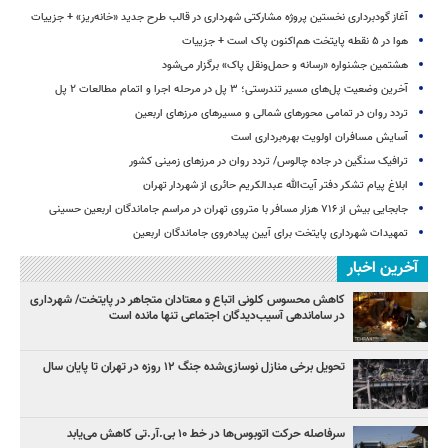
آغاز گودبرداری نخستین پروژه مشارکتی شهرداری در قالب طرح جدید «خانه‌ریز» + جزییات
هوا در ۵ نقطه پایتخت هم‌اکنون پاک است + جزییات
هشتمین جشنواره «رسانه و حمل‌ونقل پاک» برگزار می‌شود
آخرین وضعیت پل‌های مسیر تندرستی؛ ۳ پل در مرحله اجرا و اتمام مطالعات ۲ پل
تردد روان در تمامی محورهای شمالی و مسیرهای مرزهای اربعین
آسایش مسافران اولویت بهره‌برداری است
ترافیک سنگین در جاده چالوس/ تردد روان در مرزهای زمینی کشور
ابلاغ پیام تشکر دفتر آیت‌الله عبدالکریم حائری از شهردار تهران
جابجایی بیش از ۷۱۶ هزار مسافر با متروی تهران در مراسم جاماندگان اربعین حسینی
تمهیدات شهرداری پایتخت برای آیین پیاده‌روی جاماندگان اربعین
آخرین اخبار
کاهش محسوس کلونی اتباع و معتادان متجاهر در پایتخت/ شهرداری
در ساماندهی آسیب‌دیدگان اجتماعی تنها مانده است
تحویل برخی منازل نوسازی‌شده جنگ ۱۲ روزه در تهران تا پایان سال
سرفاصله حرکت اتوبوس‌ها در خط ۱۰ بی‌.آر.تی کاهش می‌یابد