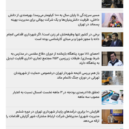
مسیر سرزندگی تا پایان سال به ۱۰۰ کیلومتر می‌رسد/ بهره‌مندی از دانش
داخلی، ظرفیت دانش‌بنیان‌ها و یک شرکت یونانی برای مدیریت بهینه
پسماند در تهران
برخی در کشور تنها وظیفه‌شان غر زدن است/ اگر شهرداری اقدامی انجام
داده با مجوز شورا و بر مبنای کارشناسی بوده است
احصای ۱۸۱ مورد پناهگاه بازمانده از دوران دفاع مقدس در مدارس به
شرط بهسازی/ طبقات زیرزمین ۲۵۳ مجتمع تجاری-اداری قابلیت تبدیل
به پناهگاه دارند
باز هم بررسی لایحه شهردار تهران درخصوص حمایت از شهروندان
تهرانی در دوران جنگ ناتمام ماند
تحقق ۱۱۵درصدی بودجه در ۳ ماهه نخست امسال نسبت به اعتبار
مصوب سه ماهه
افزایش ۱۰ برابری درآمدهای پایدار شهرداری تهران در دوره ششم
مدیریت شهری/ مدیرعامل شرکت ارتباط مشترک شهر گزارش اقدامات را
ارائه می‌دهد