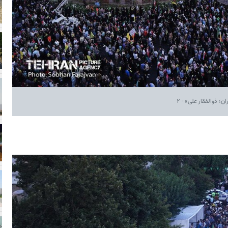
؛ ذوالفقار علی» - ۲