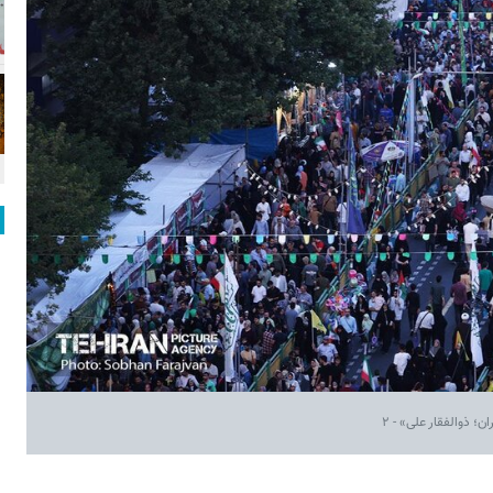
؛ ذوالفقار علی» - ۲