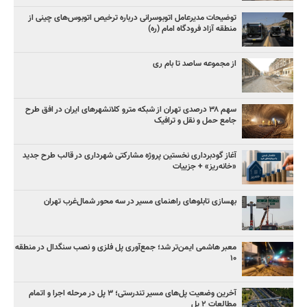
توضیحات مدیرعامل اتوبوسرانی درباره ترخیص اتوبوس‌های چینی از
منطقه آزاد فرودگاه امام (ره)
از مجموعه ساصد تا بام ری
سهم ۳۸ درصدی تهران از شبکه مترو کلانشهرهای ایران در افق طرح
جامع حمل و نقل و ترافیک
آغاز گودبرداری نخستین پروژه مشارکتی شهرداری در قالب طرح جدید
«خانه‌ریز» + جزییات
بهسازی تابلوهای راهنمای مسیر در سه محور شمال‌غرب تهران
معبر هاشمی ایمن‌تر شد؛ جمع‌آوری پل فلزی و نصب سنگدال در منطقه
۱۰
آخرین وضعیت پل‌های مسیر تندرستی؛ ۳ پل در مرحله اجرا و اتمام
مطالعات ۲ پل