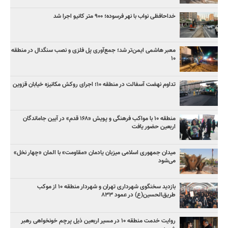
خداحافظی نواب با نهر فرسوده؛ ۹۰۰ متر کانیو اجرا شد
معبر هاشمی ایمن‌تر شد؛ جمع‌آوری پل فلزی و نصب سنگدال در منطقه
۱۰
تداوم نهضت آسفالت در منطقه ۱۰؛ اجرای روکش مکانیزه خیابان قزوین
منطقه ۱۰ با مواکب فرهنگی و پویش «۱۶۸ قدم» در آیین جاماندگان
اربعین حضور یافت
میدان جمهوری اسلامی میزبان یادمان «مقاومت» با المان «چهار نخل»
می‌شود
بازدید سخنگوی شهرداری تهران و شهردار منطقه ۱۰ از موکب
طریق‌الحسین(ع) در عمود ۸۳۳
روایت خدمت منطقه ۱۰ در مسیر اربعین ذیل پرچم خونخواهی رهبر