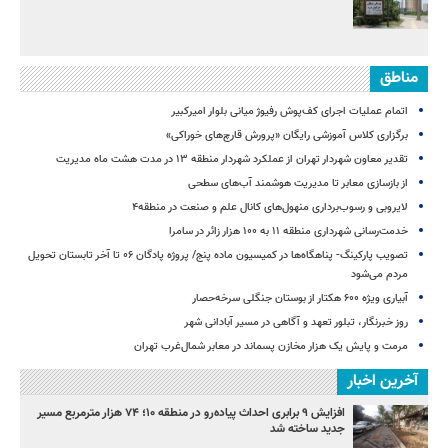
مناطق
اتمام عملیات اجرای کف‌پوش رفیوژ میانی بلوار امیرکبیر
برگزاری کلاس آموزشی رایگان «پرورش قارچ‌های خوراکی»
تقدیر معاون شهردار تهران از عملکرد شهردار منطقه ۱۳ در مدت هشت ماه مدیریت
از بازسازی معابر تا مدیریت هوشمند آب‌های سطحی
لایروبی و رسوب‌برداری منهول‌های کانال علم و صنعت در منطقه۴
خدمت‌رسانی شهرداری منطقه ۱۱ به ۱۰۰ هزار زائر در سامرا
تصویب پارکینگ- پناهگاه‌ها در کمیسیون ماده پنج/ پروژه پادگان ۰۶ تا آخر تابستان تحویل
مردم می‌شود
آبیاری ویژه ۶۰۰ هکتار از بوستان جنگلی سرخه‌حصار
روز خبرنگار، تبلور تعهد و آگاهی در مسیر آبادانی شهر
مرمت و پایش یک هزار مخازن پسماند در معابر شمال‌غرب تهران
آخرین اخبار
افزایش ۹ برابری احداث پیاده‌رو در منطقه ۱۰؛ ۷۴ هزار مترمربع مسیر
جدید ساخته شد