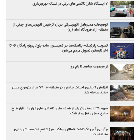
۲ ایستگاه شارژ تاکسی‌های برقی در آستانه بهره‌برداری
توضیحات مدیرعامل اتوبوسرانی درباره ترخیص اتوبوس‌های چینی از
منطقه آزاد فرودگاه امام (ره)
تصویب پارکینگ- پناهگاه‌ها در کمیسیون ماده پنج/ پروژه پادگان ۰۶ تا
آخر تابستان تحویل مردم می‌شود
از مجموعه ساصد تا بام ری
افزایش ۹ برابری احداث پیاده‌رو در منطقه ۱۰؛ ۷۴ هزار مترمربع مسیر
جدید ساخته شد
سهم ۳۸ درصدی تهران از شبکه مترو کلانشهرهای ایران در افق طرح
جامع حمل و نقل و ترافیک
برگزاری آیین نکوداشت فعالان مواکب مرز شلمچه توسط شهرداری
منطقه یک