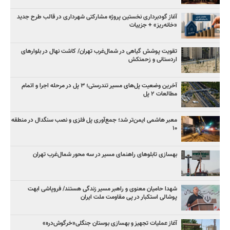
آغاز گودبرداری نخستین پروژه مشارکتی شهرداری در قالب طرح جدید
«خانه‌ریز» + جزییات
تقویت پوشش گیاهی در شمال‌غرب تهران/ کاشت نهال در بلوارهای
اردستانی و زحمتکش
آخرین وضعیت پل‌های مسیر تندرستی؛ ۳ پل در مرحله اجرا و اتمام
مطالعات ۲ پل
معبر هاشمی ایمن‌تر شد؛ جمع‌آوری پل فلزی و نصب سنگدال در منطقه
۱۰
بهسازی تابلوهای راهنمای مسیر در سه محور شمال‌غرب تهران
شهدا حامیان معنوی و راهبر مسیر زندگی هستند/ فروپاشی ابهت
پوشالی استکبار در پی مقاومت ملت ایران
آغاز عملیات تجهیز و بهسازی بوستان جنگلی«خرگوش‌دره»