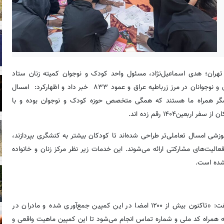
 تهران؛ هدی اسماعیل‌نژاد، مسئول واحد کودک و نوجوان کمیته زنان ستاد
اربعین حسینی شهرداری تهران، از ارتقای کیفیت برنامه‌های ویژه کودکان و نوجوانان در مرز زرباطیه عراق و عمود ۸۳۳ خبر داد و اظهارکرد: امسال
ز نظر کیفیت، فعالیت‌ها را گسترش دهیم. حدود ۳۰ آموزشگر همراه ما هستند که همگی متخصص حوزه کودک و نوجوان بوده و با
ین۱۴۰۴ رقم زده اند.
وزشی امسال تعاملی‌تر طراحی شده‌اند تا کودکان بیشتر به کنشگری بپردازند،
عالیت‌های مشارکتی ارائه می‌شوند. این خدمات زیر نظر مرکز زنان و خانواده
 شده است.
اسماعیل‌نژاد همچنین با اشاره به اجرای کمپین «مادری برای غزه» گفت: «تاکنون بیش از ۱۲۰۰ امضا در این کمپین جمع‌آوری شده و مادران در
به همراه کد ملی و شماره تماس انجام می‌شود تا این کمپین ماهیت واقعی و