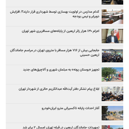
کدام مدارس در اولویت بهسازی توسط شهرداری قرار دارند؟/ افزایش
دوبرابر و نیمی بودجه
اعزام ۱۳۰ هزار زائر اربعین از پایانه‌های مسافربری شهر تهران
جابجایی بیش از ۷۱۶ هزار مسافر با متروی تهران در مراسم جاماندگان
اربعین حسینی
تجهیز «بوستان پونه» به مبلمان شهری و آلاچیق‌های جدید
ابلاغ پیام تشکر دفتر آیت‌الله عبدالکریم حائری از شهردار تهران
آغاز احداث پایانه تاکسیرانی مترو ایران‌خودرو
تمهیدات جاماندگان اربعین در قبله تهران امسال ۲ برابر شد