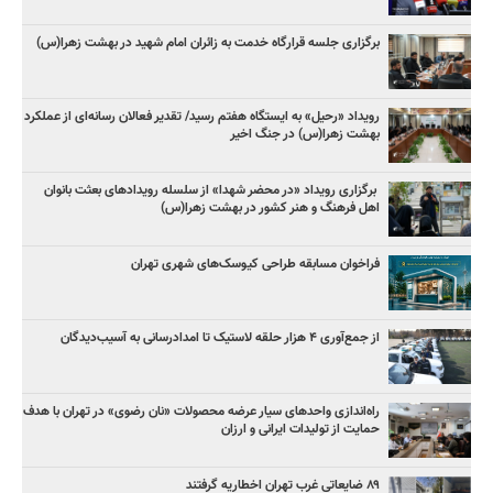
برگزاری جلسه قرارگاه خدمت به زائران امام شهید در بهشت زهرا(س)
رویداد «رحیل» به ایستگاه هفتم رسید/ تقدیر فعالان رسانه‌ای از عملکرد
بهشت زهرا(س) در جنگ اخیر
برگزاری رویداد «در محضر شهدا» از سلسله رویدادهای بعثت بانوان
اهل فرهنگ و هنر کشور در بهشت زهرا(س)
فراخوان مسابقه طراحی کیوسک‌های شهری تهران
از جمع‌آوری ۴ هزار حلقه لاستیک تا امدادرسانی به آسیب‌دیدگان
راه‌اندازی واحدهای سیار عرضه محصولات «نان رضوی» در تهران با هدف
حمایت از تولیدات ایرانی و ارزان
۸۹ ضایعاتی غرب تهران اخطاریه گرفتند