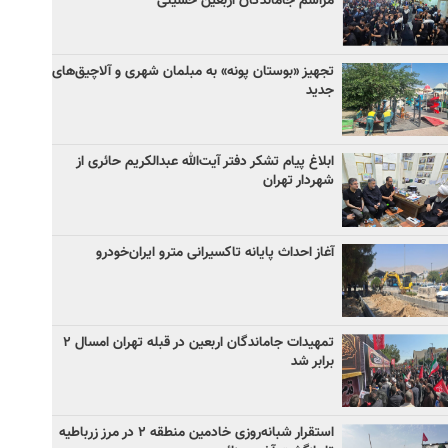
مراسم جاماندگان اربعین حسینی
تجهیز «بوستان پونه» به مبلمان شهری و آلاچیق‌های
جدید
ابلاغ پیام تشکر دفتر آیت‌الله عبدالکریم حائری از
شهردار تهران
آغاز احداث پایانه تاکسیرانی مترو ایران‌خودرو
تمهیدات جاماندگان اربعین در قبله تهران امسال ۲
برابر شد
استقرار شبانه‌روزی خادمین منطقه ۲ در مرز زرباطیه