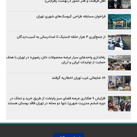
اهل فرهنگ و هنر کشور در بهشت زهرا(س)
فراخوان مسابقه طراحی کیوسک‌های شهری تهران
از جمع‌آوری ۴ هزار حلقه لاستیک تا امدادرسانی به آسیب‌دیدگان
راه‌اندازی واحدهای سیار عرضه محصولات «نان رضوی» در تهران با هدف
حمایت از تولیدات ایرانی و ارزان
۸۹ ضایعاتی غرب تهران اخطاریه گرفتند
افزایش ۹ هکتاری عرصه فضای سبز پایتخت از طریق خرید و تملک در
دوره ششم مدیریت شهری/ تنها دو محله در تهران فاقد بوستان هستند