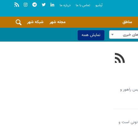
آرشيو
تماس با ما
درباره ما
مناطق
مجله شهر
شبکه شهر
های خبری
نمایش همه
یس راهور و
انونی است و