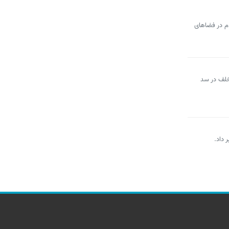
م در فضاهای
خلف در سد
 داد.