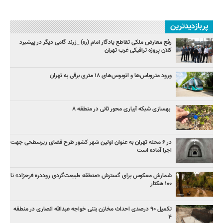
پربازدیدترین
رفع معارض ملکی تقاطع یادگار امام (ره) _زرند گامی دیگر در پیشبرد
کلان پروژه‌ ترافیکی غرب تهران
ورود متروباس‌ها و اتوبوس‌های ۱۸ متری برقی به تهران
بهسازی شبکه آبیاری محور ثانی در منطقه ۸
در ۶ محله تهران به عنوان اولین شهر کشور طرح فضای زیرسطحی جهت
اجرا آماده است
شمارش معکوس برای گسترش «منطقه طبیعت‌گردی روددره فرحزاد» تا
۱۰۰ هکتار
تکمیل ۹۰ درصدی احداث مخازن بتنی خواجه عبدالله انصاری در منطقه
۴