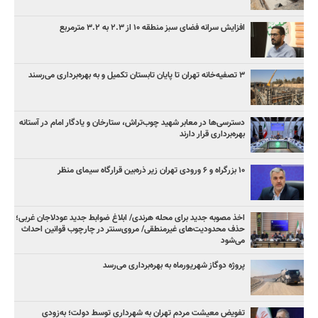
افزایش سرانه فضای سبز منطقه ۱۰ از ۲.۳ به ۳.۲ مترمربع
۳ ﺗﺼﻔﻴﻪ‌ﺧﺎﻧﻪ‌ تهران تا پایان تابستان تکمیل و به بهره‌برداری می‌رسند
دسترسی‌ها در معابر شهید چوب‌تراش، ستارخان و یادگار امام در آستانه
بهره‌برداری قرار دارند
۱۰ بزرگراه و ۶ ورودی تهران زیر ذره‌بین قرارگاه سیمای منظر
اخذ مصوبه جدید برای محله هرندی/ ابلاغ ضوابط جدید عودلاجان غربی؛
حذف محدودیت‌های غیرمنطقی/ مروی‌سنتر در چارچوب قوانین احداث
می‌شود
پروژه دوگاز شهریورماه به بهره‌برداری می‌رسد
تفویض معیشت مردم تهران به شهرداری توسط دولت؛ به‌زودی