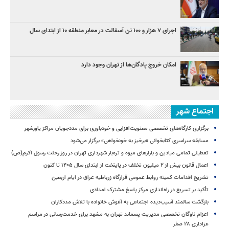
اجرای ۷ هزار و ۱۰۰ تن آسفالت در معابر منطقه ۱۰ از ابتدای سال
امکان خروج پادگان‌ها از تهران وجود دارد
اجتماع شهر
برگزاری کارگاه‌های تخصصی معنویت‌افزایی و خودباوری برای مددجویان مراکز یاورشهر
مسابقه سراسری کتابخوانی «برخیز به خونخواهی» برگزار می‌شود
تعطیلی تمامی میادین و بازارهای میوه و تره‌بار شهرداری تهران در روز رحلت رسول اکرم(ص)
اعمال قانون بیش از ۲ میلیون تخلف در پایتخت از ابتدای سال ۱۴۰۵ تا کنون
تشریح اقدامات کمیته روابط عمومی قرارگاه زرباطیه عراق در ایام اربعین
تأکید بر تسریع در راه‌اندازی مرکز پاسخ مشترک امدادی
بازگشت سالمند آسیب‌دیده اجتماعی به آغوش خانواده با تلاش مددکاران
اعزام ناوگان تخصصی مدیریت پسماند تهران به مشهد برای خدمت‌رسانی در مراسم
عزاداری ۲۸ صفر