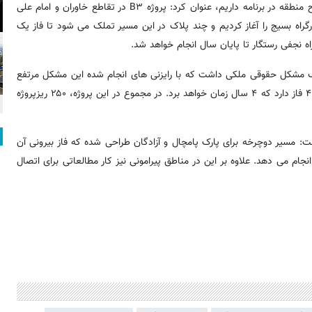
شهردار منطقه ۱۵ با بیان اینکه بالغ بر ۸ تا ۱۰ اصلاح هندسی را در سطح منطقه در برنامه داریم، عنوان کرد: پروژه B۳ در تقاطع خاوران و امام علی
 برای اولین بار پس از ۲۰ سال تعریض بزرگراه بسیج را آغاز کردیم و چند پلاک در این مسیر تملک می شود تا فاز یک
 نجفی رستگار تا پایان سال انجام خواهد شد.
 یک مشکل حقوقی ملکی داشت که با رایزنی های انجام شده این مشکل مرتفع
شده و در هفته های آتی کلنگ این پارک آبی زده خواهد شد. این پروژه ۴ فاز دارد که ۴ سال زمان خواهد برد. در مجموع در این پروژه، ۲۵۰ ریزپروژه
ر در پایان با اشاره به ایجاد مسیرهای دوچرخه در منطقه ۱۵، گفت: مسیر دوچرخه برای پارک پامچال و آزادگان طراحی شده که فاز بیرونی آن
نجام می دهد. علاوه بر این در مناطق پیرامونی نیز کار مطالعاتی برای اتصال