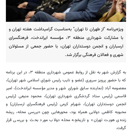
ویژه‌برنامه "از طهران تا تهران" به‌مناسبت گرامیداشت هفته تهران و
با مشارکت شهرداری منطقه ۳، مؤسسه ایراندخت، فرهنگسرای
ارسباران و انجمن دوستداران تهران، با حضور جمعی از مسئولان
شهری و فعالان فرهنگی برگزار شد.
به گزارش شهر به نقل از روابط عمومی شهرداری منطقه ۳، در این برنامه
که با حضور پرویز سروری (عضو و نایب رئیس شورای اسلامی شهر تهران)،
معصومه آباد (نماینده سابق شورای شهر و مدیر مؤسسه ایراندخت)، امیر
قاسمی (رئیس ستاد گردشگری شهرداری تهران)، محمود منیعی (رئیس
انجمن دوستداران تهران)، شهرام کرمی (رئیس فرهنگسرای ارسباران) و
محبوبه کاظمی دولابی همراه بود، محورهایی چون «بررسی محله، ریشه
زنده‌ی هویت تهران» و تاریخچه محله دولاب مورد بحث و بررسی قرار
گرفت.