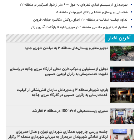
بهره‌برداری از سیستم آبیاری قطره‌ای به طول ۹۰۰ متر از بلوار امیرکبیر در منطقه ۲۲
شناسایی و بهسازی «نقاط بی‌دفاع شهری» در منطقه ۵
تداوم نهضت آسفالت در منطقه ۱۰؛ اجرای روکش مکانیزه خیابان قزوین
استقرار شبانه‌روزی خادمین منطقه ۲ در مرز زرباطیه تا بازگشت آخرین زائر
آخرین اخبار
تجهیز معابر و بوستان‌های منطقه ۳ به مبلمان شهری جدید
تجلیل از مسئولین و موکب‌داران محلی قرارگاه مرزی چذابه در راستای
تقویت خدمت‌رسانی به زائران اربعین حسینی
‌بازدید شهردار منطقه ۳ و مدیرعامل سازمان آتش‌نشانی از کیفیت
خدمات‌رسانی به زائرین حسینی در گذرگاه مرزی چذابه
ممیزی زیست‌محیطی ISO ۱۴۰۰۱ در منطقه ۳ آغاز شد
جلسه بررسی چارچوب همکاری شهرداری تهران و هلال‌احمر برای
ارتقای آمادگی شهروندان در بحران به میزبانی شهرداری منطقه ۳ برگزار