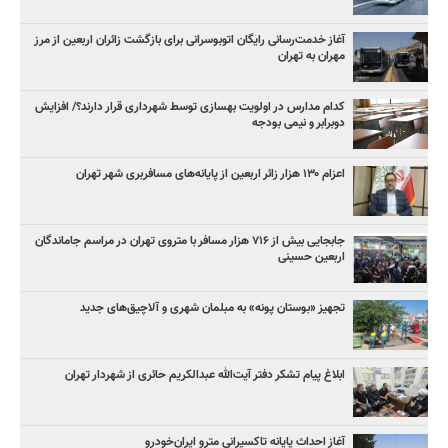
آغاز خدمت‌رسانی رایگان اتوبوسرانی برای بازگشت زائران اربعین از مرز
مهران به تهران
کدام مدارس در اولویت بهسازی توسط شهرداری قرار دارند؟/ افزایش
دوبرابر و نیمی بودجه
اعزام ۱۳۰ هزار زائر اربعین از پایانه‌های مسافربری شهر تهران
جابجایی بیش از ۷۱۶ هزار مسافر با متروی تهران در مراسم جاماندگان
اربعین حسینی
تجهیز «بوستان پونه» به مبلمان شهری و آلاچیق‌های جدید
ابلاغ پیام تشکر دفتر آیت‌الله عبدالکریم حائری از شهردار تهران
آغاز احداث پایانه تاکسیرانی مترو ایران‌خودرو