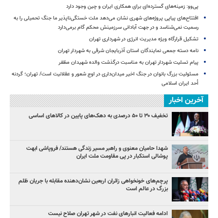
پی‌وو: زمینه‌های گسترده‌ای برای همکاری ایران و چین وجود دارد
افتتاح‌های پیاپی پروژه‌های شهری نشان می‌دهد ملت خستگی‌ناپذیر ما جنگ تحمیلی را به
رسمیت نمی‌شناسد و در جهت آبادانی سرزمینش محکم گام برمی‌دارد
تشکیل قرارگاه ویژه مدیریت انرژی در شهرداری تهران
نامه دسته جمعی نمایندگان استان آذربایجان شرقی به شهردار تهران
پیام تسلیت شهردار تهران به مناسبت درگذشت والده شهیدان مظفر
مسئولیت بزرگ بانوان در جنگ اخیر میدان‌داری‌ در اوج شعور و عقلانیت است/ تهران؛ گردنه
اُحد ایران اسلامی
آخرین اخبار
تخفیف ۳۰ تا ۵۰ درصدی به دهک‌های پایین در کالاهای اساسی
شهدا حامیان معنوی و راهبر مسیر زندگی هستند/ فروپاشی ابهت
پوشالی استکبار در پی مقاومت ملت ایران
پرچم‌های خونخواهی زائران اربعین نشان‌دهنده مقابله با جریان ظلم
بزرگ در عالم است
ادامه فعالیت انبارهای نفت در شهر تهران صلاح نیست