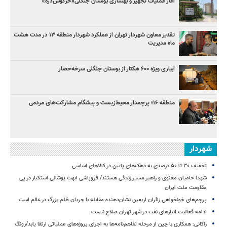
آغاز عملیات تجهیز و بهسازی بوستان جنگلی«خرگوش‌دره»
تقدیر معاون شهردار تهران از عملکرد شهردار منطقه ۱۳ در مدت هشت
ماه مدیریت
آبیاری ویژه ۶۰۰ هکتار از بوستان جنگلی سرخه‌حصار
منطقه ۱۶؛ پرچمدار محیط‌زیست و پیشگام مشارکت‌های مردمی
شهردار
تخفیف ۳۰ تا ۵۰ درصدی به دهک‌های پایین در کالاهای اساسی
شهدا حامیان معنوی و راهبر مسیر زندگی هستند/ فروپاشی ابهت پوشالی استکبار در پی
مقاومت ملت ایران
پرچم‌های خونخواهی زائران اربعین نشان‌دهنده مقابله با جریان ظلم بزرگ در عالم است
ادامه فعالیت انبارهای نفت در شهر تهران صلاح نیست
زاکانی: همکاری با چین از مرحله تفاهم‌نامه‌ها به اجرای پروژه‌های عملیاتی ارتقا یابد/زونگ