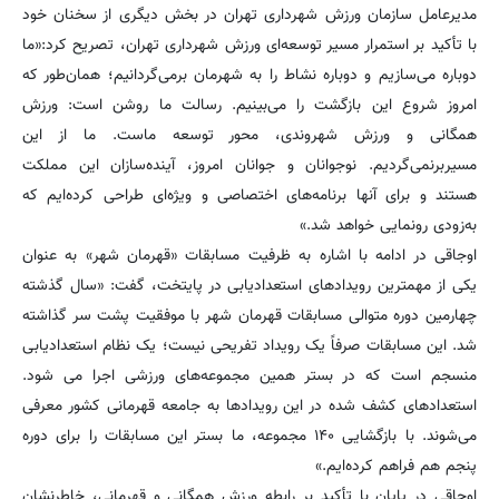
مدیرعامل سازمان ورزش شهرداری تهران در بخش دیگری از سخنان خود
با تأکید بر استمرار مسیر توسعه‌ای ورزش شهرداری تهران، تصریح کرد:«ما
دوباره می‌سازیم و دوباره نشاط را به شهرمان برمی‌گردانیم؛ همان‌طور که
امروز شروع این بازگشت را می‌بینیم. رسالت ما روشن است: ورزش
همگانی و ورزش شهروندی، محور توسعه ماست. ما از این
مسیربرنمی‌گردیم. نوجوانان و جوانان امروز، آینده‌سازان این مملکت
هستند و برای آنها برنامه‌های اختصاصی و ویژه‌ای طراحی کرده‌ایم که
به‌زودی رونمایی خواهد شد.»
اوجاقی در ادامه با اشاره به ظرفیت مسابقات «قهرمان شهر» به عنوان
یکی از مهمترین رویدادهای استعدادیابی در پایتخت، گفت: «سال گذشته
چهارمین دوره متوالی مسابقات قهرمان شهر با موفقیت پشت سر گذاشته
شد. این مسابقات صرفاً یک رویداد تفریحی نیست؛ یک نظام استعدادیابی
منسجم است که در بستر همین مجموعه‌های ورزشی اجرا می شود.
استعدادهای کشف شده در این رویدادها به جامعه قهرمانی کشور معرفی
می‌شوند. با بازگشایی ۱۴۰ مجموعه، ما بستر این مسابقات را برای دوره
پنجم هم فراهم کرده‌ایم.»
اوجاقی در پایان با تأکید بر رابطه ورزش همگانی و قهرمانی، خاطرنشان