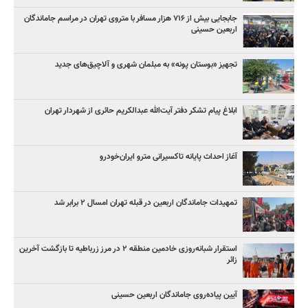
جابجایی بیش از ۷۱۶ هزار مسافر با متروی تهران در مراسم جاماندگان
اربعین حسینی
تجهیز «بوستان پونه» به مبلمان شهری و آلاچیق‌های جدید
ابلاغ پیام تشکر دفتر آیت‌الله عبدالکریم حائری از شهردار تهران
آغاز احداث پایانه تاکسیرانی مترو ایران‌خودرو
تمهیدات جاماندگان اربعین در قبله تهران امسال ۲ برابر شد
استقرار شبانه‌روزی خادمین منطقه ۲ در مرز زرباطیه تا بازگشت آخرین
زائر
آیین پیاده‌روی جاماندگان اربعین حسینی