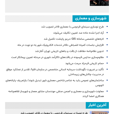
شهرسازی و معماری
طرح نوسازی سینمای فردوسی با معماری فاخر تصویب شد
آراء اجرا نشده ماده صد تعیین تکلیف می‌شوند
لایه‌های تخصصی سامانه GIS حریم پایتخت تکمیل شد
افزایش جلسات کمیته انضباطی دفاتر خدمات الکترونیک شهر به دو نوبت در ماه
تدوین نظام‌نامه حفاظت از بافت و بناهای تاریخی تهران آغاز شد
مقاوم‌سازی مدارس فرسوده در بافت‌های ناکارآمد شهری در مرحله تعیین پیمانکار است
حمام تاریخی فرحزاد مرمت می‌شود
تأکید بر ضرورت نگهداشت سرمایه انسانی متخصص در سازمان فاوا/ تقدیر از عملکرد موفق
در مدیریت چالش‌های زیرساختی
ساختمان‌های عمومی باید به عناصر شاخص معماری شهر تبدیل شوند/ بازتعریف پایانه‌های
اتوبوس
معاونت شهرسازی و معماری و انجمن صنفی مهندسان مشاور معمار و شهرساز تفاهم‌نامه
همکاری امضا کردند
آخرین اخبار
طرح نوسازی سینمای فردوسی با معماری فاخر تصویب شد