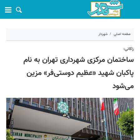
صفحه اصلی
شهردار
۱۳ اردیبهشت ۱۴۰۵ - ۱۱:۵۴
زاکانی:
ساختمان مرکزی شهرداری تهران به نام
کد مطلب:
80349
پاکبان شهید «عظیم دوستی‌فر» مزین
می‌شود