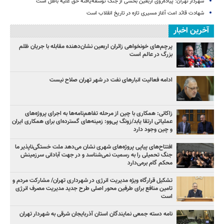
شهردار تهران: پیاده‌روی اربعین بخشی از جنگ توسعه‌یافته حق علیه باطل است
شهادت قائد امت آغاز مسیری تازه در تاریخ انقلاب است
آخرین اخبار
پرچم‌های خونخواهی زائران اربعین نشان‌دهنده مقابله با جریان ظلم
بزرگ در عالم است
ادامه فعالیت انبارهای نفت در شهر تهران صلاح نیست
زاکانی: همکاری با چین از مرحله تفاهم‌نامه‌ها به اجرای پروژه‌های
عملیاتی ارتقا یابد/زونگ پی‌وو: زمینه‌های گسترده‌ای برای همکاری ایران
و چین وجود دارد
افتتاح‌های پیاپی پروژه‌های شهری نشان می‌دهد ملت خستگی‌ناپذیر ما
جنگ تحمیلی را به رسمیت نمی‌شناسد و در جهت آبادانی سرزمینش
محکم گام برمی‌دارد
تشکیل قرارگاه ویژه مدیریت انرژی در شهرداری تهران/ مشارکت مردم و
تامین منافع برای طرفین محور اصلی طرح جدید مدیریت مصرف انرژی
است
نامه دسته جمعی نمایندگان استان آذربایجان شرقی به شهردار تهران