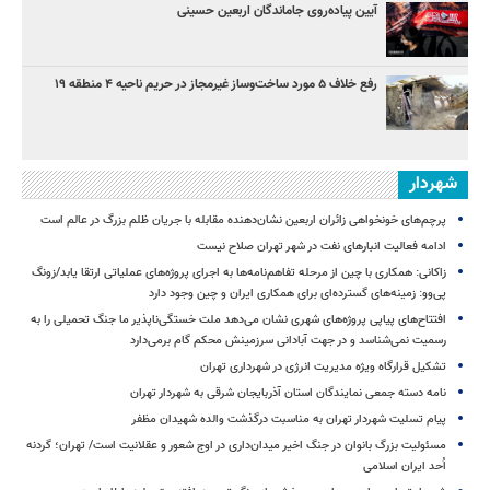
آیین پیاده‌روی جاماندگان اربعین حسینی
رفع خلاف ۵ مورد ساخت‌وساز غیرمجاز در حریم ناحیه ۴ منطقه ۱۹
شهردار
پرچم‌های خونخواهی زائران اربعین نشان‌دهنده مقابله با جریان ظلم بزرگ در عالم است
ادامه فعالیت انبارهای نفت در شهر تهران صلاح نیست
زاکانی: همکاری با چین از مرحله تفاهم‌نامه‌ها به اجرای پروژه‌های عملیاتی ارتقا یابد/زونگ
پی‌وو: زمینه‌های گسترده‌ای برای همکاری ایران و چین وجود دارد
افتتاح‌های پیاپی پروژه‌های شهری نشان می‌دهد ملت خستگی‌ناپذیر ما جنگ تحمیلی را به
رسمیت نمی‌شناسد و در جهت آبادانی سرزمینش محکم گام برمی‌دارد
تشکیل قرارگاه ویژه مدیریت انرژی در شهرداری تهران
نامه دسته جمعی نمایندگان استان آذربایجان شرقی به شهردار تهران
پیام تسلیت شهردار تهران به مناسبت درگذشت والده شهیدان مظفر
مسئولیت بزرگ بانوان در جنگ اخیر میدان‌داری‌ در اوج شعور و عقلانیت است/ تهران؛ گردنه
اُحد ایران اسلامی