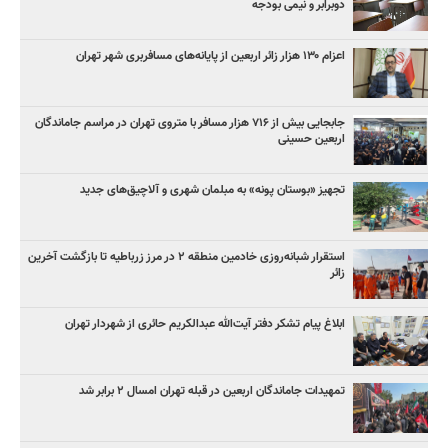
دوبرابر و نیمی بودجه
اعزام ۱۳۰ هزار زائر اربعین از پایانه‌های مسافربری شهر تهران
جابجایی بیش از ۷۱۶ هزار مسافر با متروی تهران در مراسم جاماندگان
اربعین حسینی
تجهیز «بوستان پونه» به مبلمان شهری و آلاچیق‌های جدید
استقرار شبانه‌روزی خادمین منطقه ۲ در مرز زرباطیه تا بازگشت آخرین
زائر
ابلاغ پیام تشکر دفتر آیت‌الله عبدالکریم حائری از شهردار تهران
تمهیدات جاماندگان اربعین در قبله تهران امسال ۲ برابر شد