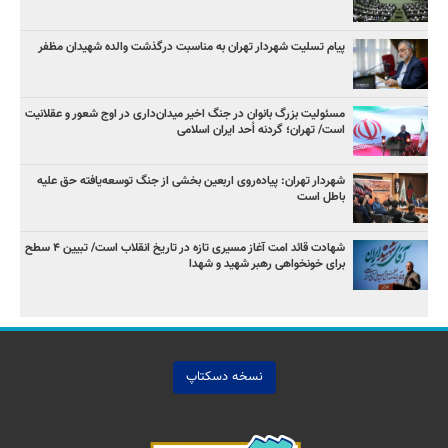
پیام تسلیت شهردار تهران به مناسبت درگذشت والده شهیدان مظفر
مسئولیت بزرگ بانوان در جنگ اخیر میدان‌داری‌ در اوج شعور و عقلانیت
است/ تهران؛ گردنه اُحد ایران اسلامی
شهردار تهران: پیاده‌روی اربعین بخشی از جنگ توسعه‌یافته حق علیه
باطل است
شهادت قائد امت آغاز مسیری تازه در تاریخ انقلاب است/ تبیین ۴ سطح
برای خونخواهی رهبر شهید و شهدا
نسخه دسکتاپ