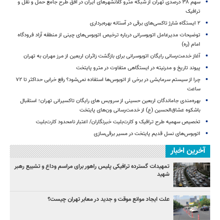
سهم ۳۸ درصدی تهران از شبکه مترو کلانشهرهای ایران در افق طرح جامع حمل و نقل و
ترافیک
۲ ایستگاه شارژ تاکسی‌های برقی در آستانه بهره‌برداری
توضیحات مدیرعامل اتوبوسرانی درباره ترخیص اتوبوس‌های چینی از منطقه آزاد فرودگاه
امام (ره)
آغاز خدمت‌رسانی رایگان اتوبوسرانی برای بازگشت زائران اربعین از مرز مهران به تهران
پیوند تاریخ و مدرنیته در ایستگاهی متفاوت در مترو پایتخت
چرا از سیستم سرمایشی در برخی از اتوبوس‌ها استفاده نمی‌شود؟ رفع خرابی حداکثر تا ۷۲
ساعت
بهره‌مندی جاماندگان اربعین حسینی از سرویس‌ های رایگان تاکسیرانی تهران؛ استقبال
باشکوه عشاق‌الحسین (ع) از خدمت‌رسانی ون‌های پایتخت
تخصیص سهمیه طرح ترافیک و کارت‌بلیت خبرنگاران/ اعتبار نامحدود کارت‌بلیت
اتوبوس‌های نسل قدیم پایتخت در مسیر برقی‌سازی
آخرین اخبار
تمهیدات گسترده ترافیکی پلیس راهور برای مراسم وداع و تشییع رهبر
شهید
علت ایجاد موانع موقت و جدید در معابر تهران چیست؟