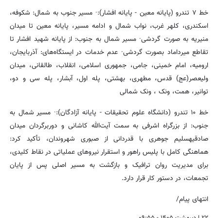
خط ۷ تندرو (پایانه معین - پایانه افشار):· مسیر جنوب به شمال: شکوفه،
اسکندری، کلهر غرب، نواب شمال و ادامه مسیر، پایانه معین تا میدان
منیریه به صورت گردشی· مسیر شمال به جنوب: از پایانه شهید افشار تا
تقاطع میرداماد بصورت گردشی· عدم خدمات در ایستگاه‌های: آذربایجان،
ارومیه، امام خمینی، جامی، جمهوری اسلامی، انقلاب، طالقانی، میدان
ولیعصر(عج) قدس، مطهری، بهشتی، پله اول، آبشار، پله سی و دو،
توانیر، همت، ونک ، ونک شمالی
خط ۱۰ تندرو (دانشگاه علوم تحقیقات - پایانه آزادگان):· مسیر شمال به
جنوب: از بزرگراه اشرفی به سمت آیت‌الله کاشانی و دوربرگردان میدان
صادقیهسلیم جوهری با قدردانی از صبوری شهروندان، تأکید کرد:
هماهنگی کامل با پلیس راهور و استقرار نیروهای عملیاتی در نقاط کلیدی،
برای مدیریت روان ترافیک و بازگشت به مسیر اصلی پس از پایان
تجمعات، در دستور کار قرار دارد.
انتهای پیام/