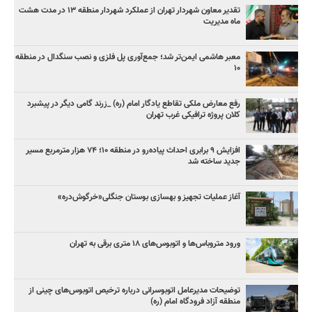
تقدیر معاون شهردار تهران از عملکرد شهردار منطقه ۱۳ در مدت هشت
ماه مدیریت
معبر هاشمی ایمن‌تر شد؛ جمع‌آوری پل فلزی و نصب سنگدال در منطقه
۱۰
رفع معارض ملکی تقاطع یادگار امام (ره) _زرند گامی دیگر در پیشبرد
کلان پروژه‌ ترافیکی غرب تهران
افزایش ۹ برابری احداث پیاده‌رو در منطقه ۱۰؛ ۷۴ هزار مترمربع مسیر
جدید ساخته شد
آغاز عملیات تجهیز و بهسازی بوستان جنگلی«خرگوش‌دره»
ورود متروباس‌ها و اتوبوس‌های ۱۸ متری برقی به تهران
توضیحات مدیرعامل اتوبوسرانی درباره ترخیص اتوبوس‌های چینی از
منطقه آزاد فرودگاه امام (ره)