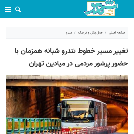
صفحه اصلی
حمل‌ونقل و ترافیک
مترو
۲۲ اردیبهشت ۱۴۰۵ - ۰۹:۵۵
تغییر مسیر خطوط تندرو شبانه همزمان با
کد مطلب:
80705
حضور پرشور مردمی در میادین تهران