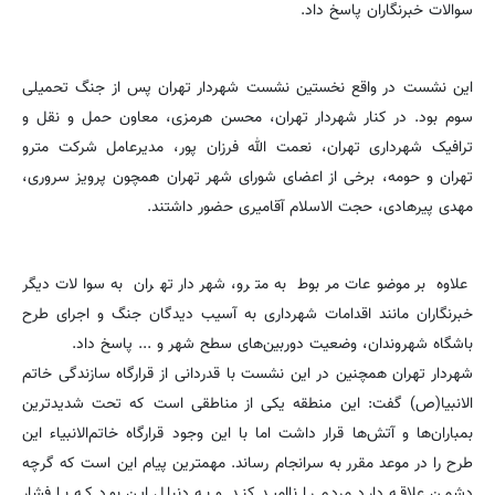
سوالات خبرنگاران پاسخ داد.
این نشست در واقع نخستین نشست شهردار تهران پس از جنگ تحمیلی
سوم بود. در کنار شهردار تهران، محسن هرمزی، معاون حمل و نقل و
ترافیک شهرداری تهران، نعمت الله فرزان پور، مدیرعامل شرکت مترو
تهران و حومه، برخی از اعضای شورای شهر تهران همچون پرویز سروری،
مهدی پیرهادی، حجت الاسلام آقامیری حضور داشتند.
علاوه بر موضوعات مربوط به مترو، شهردار تهران به سوالات دیگر
خبرنگاران مانند اقدامات شهرداری به آسیب دیدگان جنگ و اجرای طرح
باشگاه شهروندان، وضعیت دوربین‌های سطح شهر و ... پاسخ داد.
شهردار تهران همچنین در این نشست با قدردانی از قرارگاه سازندگی خاتم
الانبیا(ص) گفت: این منطقه یکی از مناطقی است که تحت شدیدترین
بمباران‌ها و آتش‌ها قرار داشت اما با این وجود قرارگاه خاتم‌الانبیاء این
طرح را در موعد مقرر به سرانجام رساند. مهمترین پیام این است که گرچه
دشمن علاقه دارد مردم را ناامید کند و به دنبال این بود که با فشار