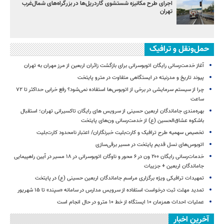
اجرای طرح مکانیزه شستشوی گاردریل‌ها در بزرگراه‌های شمال‌غرب
تهران
حمل‌ونقل و ترافیک
آغاز خدمت‌رسانی رایگان اتوبوسرانی برای بازگشت زائران اربعین از مرز مهران به تهران
پیوند تاریخ و مدرنیته در ایستگاهی متفاوت در مترو پایتخت
چرا از سیستم سرمایشی در برخی از اتوبوس‌ها استفاده نمی‌شود؟ رفع خرابی حداکثر تا ۷۲
ساعت
بهره‌مندی جاماندگان اربعین حسینی از سرویس‌ های رایگان تاکسیرانی تهران؛ استقبال
باشکوه عشاق‌الحسین (ع) از خدمت‌رسانی ون‌های پایتخت
تخصیص سهمیه طرح ترافیک و کارت‌بلیت خبرنگاران/ اعتبار نامحدود کارت‌بلیت
اتوبوس‌های نسل قدیم پایتخت در مسیر برقی‌سازی
خدمات‌رسانی رایگان ۲۰۰ ون در ۶ محور و ناوگان اتوبوسرانی در ۱۸ مسیر در آیین راهپیمایی
جاماندگان اربعین + جزییات
تمهیدات ترافیکی ویژه برگزاری مراسم جاماندگان اربعین حسینی (ع) در پایتخت
تمدید مهلت ثبت درخواست استفاده از سرویس مدارس در سامانه «سپند» تا ۱۵ شهریور
عملیات احداث همزمان ۱۰ ایستگاه از خط ۱۰ مترو در حال انجام است
آخرین اخبار