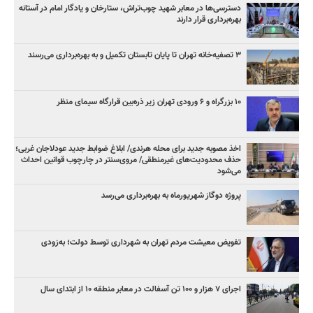
دسترسی‌ها در معابر شهید چوب‌تراش، ستارخان و یادگار امام در آستانه
بهره‌برداری قرار دارند
۳ ﺗﺼﻔﻴﻪ‌ﺧﺎﻧﻪ‌ تهران تا پایان تابستان تکمیل و به بهره‌برداری می‌رسند
۱۰ بزرگراه و ۶ ورودی تهران زیر ذره‌بین قرارگاه سیمای منظر
اخذ مصوبه جدید برای محله هرندی/ ابلاغ ضوابط جدید عودلاجان غربی؛
حذف محدودیت‌های غیرمنطقی/ مروی‌سنتر در چارچوب قوانین احداث
می‌شود
پروژه دوگاز شهریورماه به بهره‌برداری می‌رسد
تفویض معیشت مردم تهران به شهرداری توسط دولت؛ به‌زودی
اجرای ۷ هزار و ۱۰۰ تن آسفالت در معابر منطقه ۱۰ از ابتدای سال