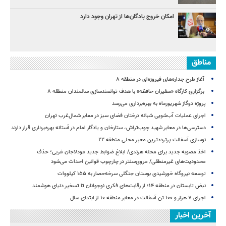
امکان خروج پادگان‌ها از تهران وجود دارد
مناطق
آغاز طرح جداره‌های فیروزه‌ای در منطقه ۸
برگزاری کارگاه «سفیران حافظه» با هدف توانمندسازی سالمندان منطقه ۸
پروژه دوگاز شهریورماه به بهره‌برداری می‌رسد
اجرای عملیات آب‌شویی شبانه درختان فضای سبز در معابر شمال‌غرب تهران
دسترسی‌ها در معابر شهید چوب‌تراش، ستارخان و یادگار امام در آستانه بهره‌برداری قرار دارند
نوسازی آسفالت پرترددترین معبر محلی منطقه ۲۲
اخذ مصوبه جدید برای محله هرندی/ ابلاغ ضوابط جدید عودلاجان غربی؛ حذف
محدودیت‌های غیرمنطقی/ مروی‌سنتر در چارچوب قوانین احداث می‌شود
توسعه نیروگاه خورشیدی بوستان جنگلی سرخه‌حصار به ۱۵۵ کیلووات
نبض تابستان در منطقه ۱۴؛ از رقابت‌های فکری نوجوانان تا تسخیر دنیای هوشمند
اجرای ۷ هزار و ۱۰۰ تن آسفالت در معابر منطقه ۱۰ از ابتدای سال
آخرین اخبار