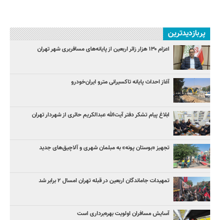
پربازدیدترین
اعزام ۱۳۰ هزار زائر اربعین از پایانه‌های مسافربری شهر تهران
آغاز احداث پایانه تاکسیرانی مترو ایران‌خودرو
ابلاغ پیام تشکر دفتر آیت‌الله عبدالکریم حائری از شهردار تهران
تجهیز «بوستان پونه» به مبلمان شهری و آلاچیق‌های جدید
تمهیدات جاماندگان اربعین در قبله تهران امسال ۲ برابر شد
آسایش مسافران اولویت بهره‌برداری است