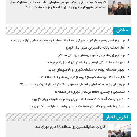
تداوم خدمت‌رسانی موکب مردمی سازمان رفاه، خدمات و مشارکت‌های
اجتماعی شهرداری تهران در زرباطیه تا روز جمعه ۱۶ مرداد
مناطق
بهسازی فضای سبز بلوار شهید جوزانی؛ حذف کنده‌های فرسوده و جانمایی نهال‌های جدید
آغاز احداث پایانه تاکسیرانی مترو ایران‌خودرو
بهسازی زیرساختی و تأمین روشنایی بوستان مسافر
تمهیدات جاماندگان اربعین در قبله تهران امسال ۲ برابر شد
تجهیز «بوستان پونه» به مبلمان شهری و آلاچیق‌های جدید
رفع خلاف ۵ مورد ساخت‌وساز غیرمجاز در حریم ناحیه ۴ منطقه ۱۹
بهره‌برداری از سیستم آبیاری قطره‌ای به طول ۹۰۰ متر از بلوار امیرکبیر در منطقه ۲۲
شناسایی و بهسازی «نقاط بی‌دفاع شهری» در منطقه ۵
تداوم نهضت آسفالت در منطقه ۱۰؛ اجرای روکش مکانیزه خیابان قزوین
استقرار شبانه‌روزی خادمین منطقه ۲ در مرز زرباطیه تا بازگشت آخرین زائر
آخرین اخبار
کاروان خدام‌الحسین(ع) منطقه ۱۸ عازم مهران شد