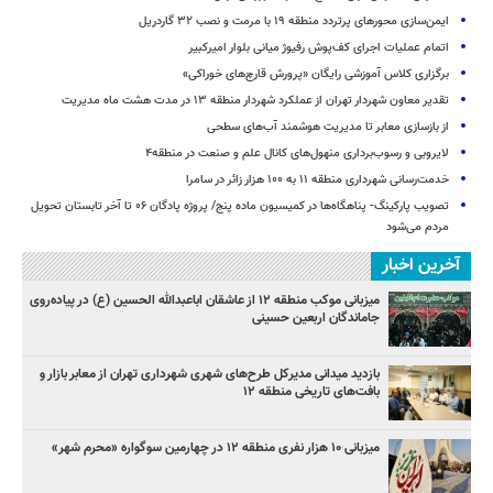
ایمن‌سازی محورهای پرتردد منطقه ۱۹ با مرمت و نصب ۳۲ گاردریل
اتمام عملیات اجرای کف‌پوش رفیوژ میانی بلوار امیرکبیر
برگزاری کلاس آموزشی رایگان «پرورش قارچ‌های خوراکی»
تقدیر معاون شهردار تهران از عملکرد شهردار منطقه ۱۳ در مدت هشت ماه مدیریت
از بازسازی معابر تا مدیریت هوشمند آب‌های سطحی
لایروبی و رسوب‌برداری منهول‌های کانال علم و صنعت در منطقه۴
خدمت‌رسانی شهرداری منطقه ۱۱ به ۱۰۰ هزار زائر در سامرا
تصویب پارکینگ- پناهگاه‌ها در کمیسیون ماده پنج/ پروژه پادگان ۰۶ تا آخر تابستان تحویل
مردم می‌شود
آخرین اخبار
میزبانی موکب منطقه ۱۲ از عاشقان اباعبدالله الحسین (ع) در پیاده‌روی
جاماندگان اربعین حسینی
بازدید میدانی مدیرکل طرح‌های شهری شهرداری تهران از معابر بازار و
بافت‌های تاریخی منطقه ۱۲
میزبانی ۱۰ هزار نفری منطقه ۱۲ در چهارمین سوگواره «محرم شهر»