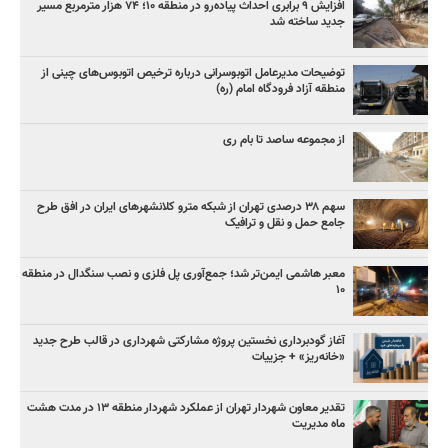
افزایش ۹ برابری احداث پیاده‌رو در منطقه ۱۰؛ ۷۴ هزار مترمربع مسیر
جدید ساخته شد
توضیحات مدیرعامل اتوبوسرانی درباره ترخیص اتوبوس‌های چینی از
منطقه آزاد فرودگاه امام (ره)
از مجموعه ساصد تا بام ری
سهم ۳۸ درصدی تهران از شبکه مترو کلانشهرهای ایران در افق طرح
جامع حمل و نقل و ترافیک
معبر هاشمی ایمن‌تر شد؛ جمع‌آوری پل فلزی و نصب سنگدال در منطقه
۱۰
آغاز گودبرداری نخستین پروژه مشارکتی شهرداری در قالب طرح جدید
«خانه‌ریز» + جزییات
تقدیر معاون شهردار تهران از عملکرد شهردار منطقه ۱۳ در مدت هشت
ماه مدیریت