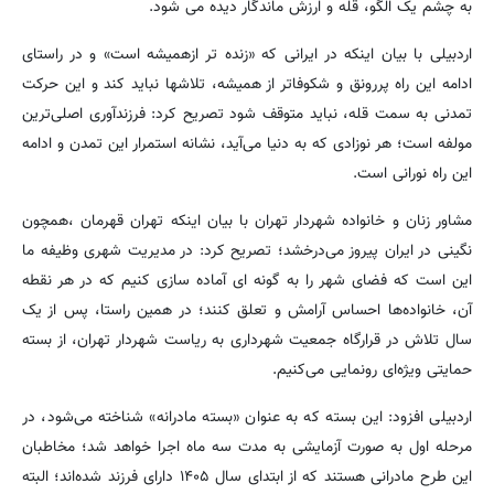
به چشم یک الگو، قله و ارزش ماندگار دیده می شود.
اردبیلی با بیان اینکه در ایرانی که «زنده تر ازهمیشه است» و در راستای
ادامه این راه پررونق و شکوفاتر از همیشه، تلاش‎ها نباید کند و این حرکت
تمدنی به سمت قله، نباید متوقف شود تصریح کرد: فرزندآوری اصلی‌ترین
مولفه است؛ هر نوزادی که به دنیا می‌آید، نشانه استمرار این تمدن و ادامه
این راه نورانی است.
مشاور زنان و خانواده شهردار تهران با بیان اینکه تهران قهرمان ،همچون
نگینی در ایران پیروز می‌درخشد؛ تصریح کرد: در مدیریت شهری وظیفه ما
این است که فضای شهر را به گونه ای آماده سازی کنیم که در هر نقطه
آن، خانواده‌ها احساس آرامش و تعلق کنند؛ در همین راستا، پس از یک
سال تلاش در قرارگاه جمعیت شهرداری به ریاست شهردار تهران، از بسته
حمایتی ویژه‌ای رونمایی می‌کنیم.
اردبیلی افزود: این بسته که به عنوان «بسته مادرانه» شناخته می‌شود، در
مرحله اول به صورت آزمایشی به مدت سه ماه اجرا خواهد شد؛ مخاطبان
این طرح مادرانی هستند که از ابتدای سال ۱۴۰۵ دارای فرزند شده‌اند؛ البته