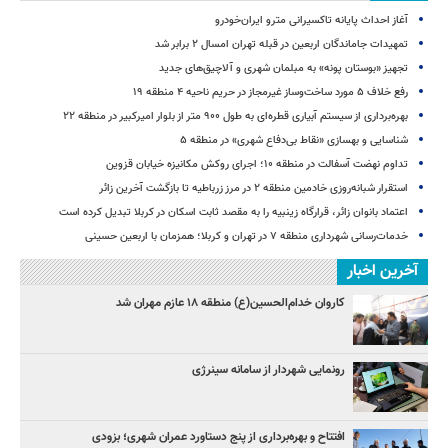
آغاز احداث پایانه تاکسیرانی مترو ایران‌خودرو
تمهیدات جاماندگان اربعین در قبله تهران امسال ۲ برابر شد
تجهیز «بوستان پونه» به مبلمان شهری و آلاچیق‌های جدید
رفع خلاف ۵ مورد ساخت‌وساز غیرمجاز در حریم ناحیه ۴ منطقه ۱۹
بهره‌برداری از سیستم آبیاری قطره‌ای به طول ۹۰۰ متر از بلوار امیرکبیر در منطقه ۲۲
شناسایی و بهسازی «نقاط بی‌دفاع شهری» در منطقه ۵
تداوم نهضت آسفالت در منطقه ۱۰؛ اجرای روکش مکانیزه خیابان قزوین
استقرار شبانه‌روزی خادمین منطقه ۲ در مرز زرباطیه تا بازگشت آخرین زائر
اعتماد بانوان زائر، قرارگاه زینبیه را به مقصد ثابت اسکان در کربلا تبدیل کرده است
خدمات‌رسانی شهرداری منطقه ۷ در تهران و کربلا؛ همزمان با اربعین حسینی
آخرین اخبار
کاروان خدام‌الحسین(ع) منطقه ۱۸ عازم مهران شد
رونمایی شهردار از سامانه سینرژی
افتتاح و بهره‌برداری از پنج دستاورد عمران شهری؛ بزودی