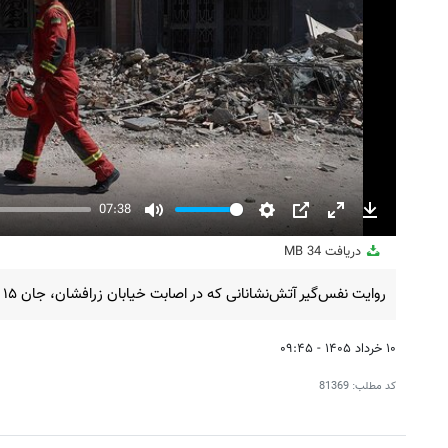
07:38
Mute
Settings
PIP
Enter
Download
fullscreen
دریافت
34 MB
روایت نفس‌گیر آتش‌نشانانی که در اصابت خیابان زرافشان، جان ۱۵ هم‌وطن را از زیر آوار نجات دادند.
۱۰ خرداد ۱۴۰۵ - ۰۹:۴۵
کد مطلب:
81369