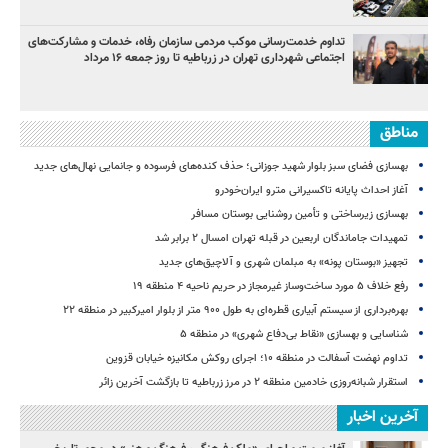
تداوم خدمت‌رسانی موکب مردمی سازمان رفاه، خدمات و مشارکت‌های
اجتماعی شهرداری تهران در زرباطیه تا روز جمعه ۱۶ مرداد
مناطق
بهسازی فضای سبز بلوار شهید جوزانی؛ حذف کنده‌های فرسوده و جانمایی نهال‌های جدید
آغاز احداث پایانه تاکسیرانی مترو ایران‌خودرو
بهسازی زیرساختی و تأمین روشنایی بوستان مسافر
تمهیدات جاماندگان اربعین در قبله تهران امسال ۲ برابر شد
تجهیز «بوستان پونه» به مبلمان شهری و آلاچیق‌های جدید
رفع خلاف ۵ مورد ساخت‌وساز غیرمجاز در حریم ناحیه ۴ منطقه ۱۹
بهره‌برداری از سیستم آبیاری قطره‌ای به طول ۹۰۰ متر از بلوار امیرکبیر در منطقه ۲۲
شناسایی و بهسازی «نقاط بی‌دفاع شهری» در منطقه ۵
تداوم نهضت آسفالت در منطقه ۱۰؛ اجرای روکش مکانیزه خیابان قزوین
استقرار شبانه‌روزی خادمین منطقه ۲ در مرز زرباطیه تا بازگشت آخرین زائر
آخرین اخبار