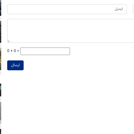
0 + 0 =
ارسال